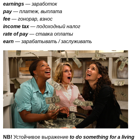
earnings
— заработок
pay
— платеж, выплата
fee
— гонорар, взнос
income
tax
— подоходный налог
rate
of
pay
— ставка оплаты
earn
— зарабатывать / заслуживать
NB
!
Устойчивое выражение
to
do
something
for
a
living