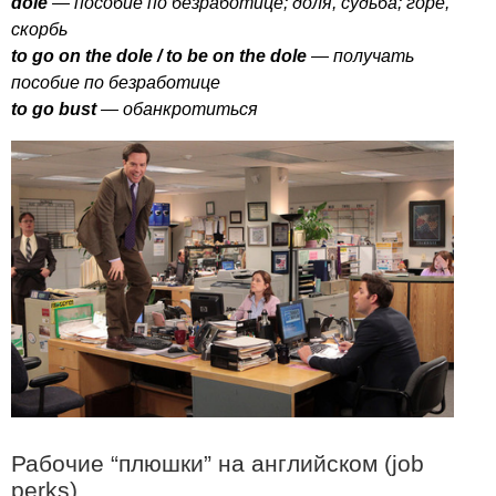
dole
— пособие по безработице; доля, судьба; горе,
скорбь
to
go
on
the
dole
/
to
be
on
the
dole
— получать
пособие по безработице
to
go
bust
— обанкротиться
Рабочие “плюшки” на английском (
job
perks
)