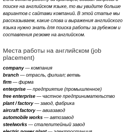
поиске на английском языке, то вы увидите больше
вариантов с сайтами компаний. В этой статье мы
рассказываем, какие слова и выражения английского
языка нужно знать для поиска работы за рубежом и
составления резюме на английском.
Места работы на английском (
job
placement
)
company
— компания
branch
— отрасль, филиал; ветвь
firm
— фирма
enterprise
— предприятие (промышленное)
free
enterprise
— частное предпринимательство
plant
/
factory
— завод, фабрика
aircraft
factory
— авиазавод
automobile
works
— автозавод
steelworks
— сталелитейный завод
electric
power
plant
— электростанция