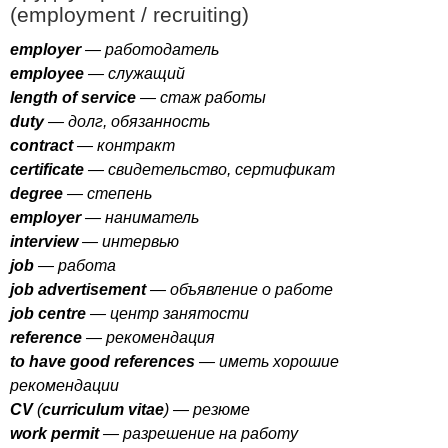
(
employment
/
recruiting
)
employer
— работодатель
employee
— служащий
length
of
service
— стаж работы
duty
— долг, обязанность
contract
— контракт
certificate
— свидетельство, сертификат
degree
— степень
employer
— наниматель
interview
— интервью
job
— работа
job
advertisement
— объявление о работе
job
centre
— центр занятости
reference
— рекомендация
to
have
good
references
— иметь хорошие
рекомендации
CV
(
curriculum
vitae
) — резюме
work
permit
— разрешение на работу