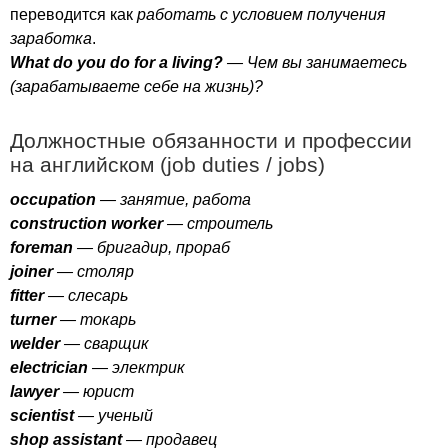
переводится как
работать с условием получения
заработка
.
What
do
you
do
for
a
living
?
— Чем вы занимаетесь
(зарабатываете себе на жизнь)?
Должностные обязанности и профессии
на английском (
job
duties
/
jobs
)
occupation
— занятие, работа
construction
worker
— строитель
foreman
— бригадир, прораб
joiner
— столяр
fitter
— слесарь
turner
— токарь
welder
— сварщик
electrician
— электрик
lawyer
— юрист
scientist
— ученый
shop
assistant
— продавец