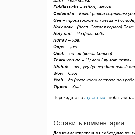
Darn
– Проклятье!
Fiddlesticks
– вздор, чепуха
Gadzooks
– Боже! (когда выражаем уди
Gee
– (производное от
Jesus
– Господи)
Holy
cow
– (досл. Святая корова) Боже
Holy
shit
– Ни фига себе!
Hurray
– Ура!
Oops
– упс!
Ouch
– ой, ай (когда больно)
There
you
go
– Ну вот / ну вот опять
Uh-huh
– ага, угу (утвердительный о
Wow
– Ого!
Yeah
– да (выражает восторг или радо
Yippee
– Ура!
Переходите на
эту статью
, чтобы учить 
Оставить комментарий
Для комментирования необходимо войт