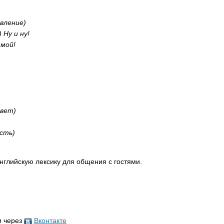
вление)
 Ну и ну!
 мой!
твет)
сть)
английскую лексику для общения с гостями.
и через
Вконтакте