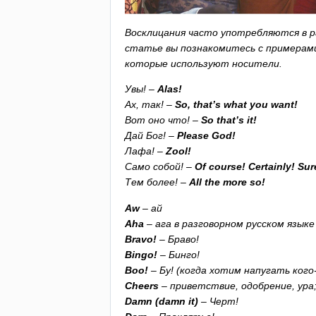
Восклицания часто употребляются в ра
статье вы познакомитесь с примерам
которые используют носители.
Увы! –
Alas
!
Ах, так! –
So
,
that
’
s
what
you
want
!
Вот оно что! –
So
that
’
s
it
!
Дай Бог! –
Please
God
!
Лафа! –
Zool
!
Само собой! –
Of
course
!
Certainly
!
Sur
Тем более! –
All
the
more
so
!
Aw
– ай
Aha
– ага в разговорном русском языке
Bravo
!
– Браво!
Bingo
!
– Бинго!
Boo
!
– Бу! (когда хотим напугать кого
Cheers
– приветствие, одобрение, ура
Damn
(
damn
it
)
– Черт!