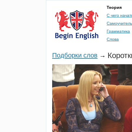
Теория
С чего начат
Самоучител
Грамматика
Слова
Коротк
Подборки слов
→