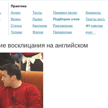
Практика
ь
Аудио
Тесты
Перевод песен
Анекдоты
ь
Видео
Радио
Подборки слов
Тексты англ.
Статьи
Картинки
Разговорник
озвучка
Топики
Форум
Переводчик
еще...
ие восклицания на английском