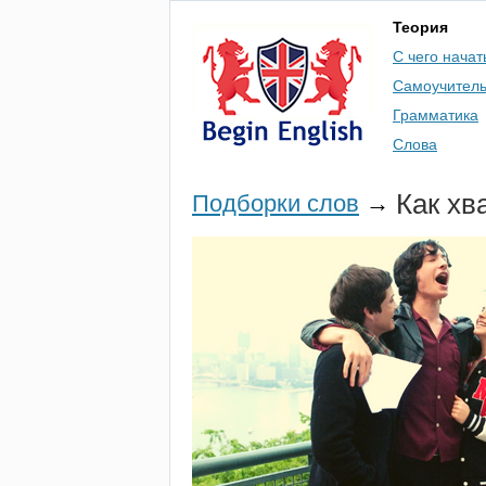
Теория
С чего начат
Самоучител
Грамматика
Слова
Как хв
Подборки слов
→