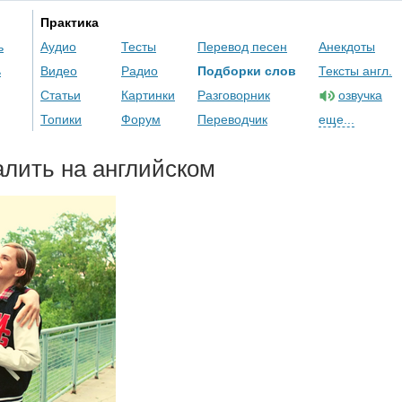
Практика
ь
Аудио
Тесты
Перевод песен
Анекдоты
ь
Видео
Радио
Подборки слов
Тексты англ.
Статьи
Картинки
Разговорник
озвучка
Топики
Форум
Переводчик
еще...
алить на английском