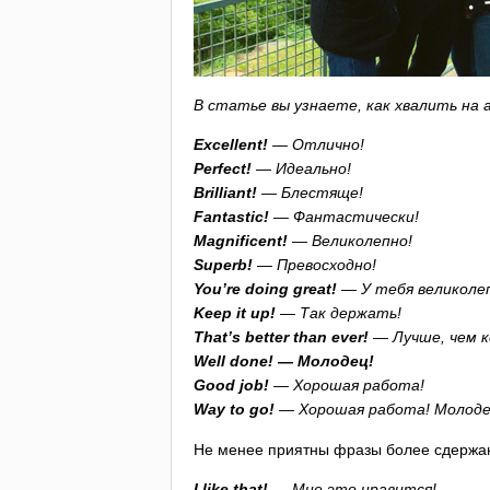
В статье вы узнаете, как хвалить на 
Excellent
!
— Отлично!
Perfect
!
— Идеально!
Brilliant
!
— Блестяще!
Fantastic
!
— Фантастически!
Magnificent
!
— Великолепно!
Superb
!
— Превосходно!
You
’
re
doing
great
!
— У тебя великолеп
Keep
it
up
!
— Так держать!
That
’
s
better
than
ever
!
— Лучше, чем к
Well
done
!
— Молодец!
Good
job
!
— Хорошая работа!
Way
to
go
!
— Хорошая работа! Молоде
Не менее приятны фразы более сдержа
I
like
that
!
— Мне это нравится!