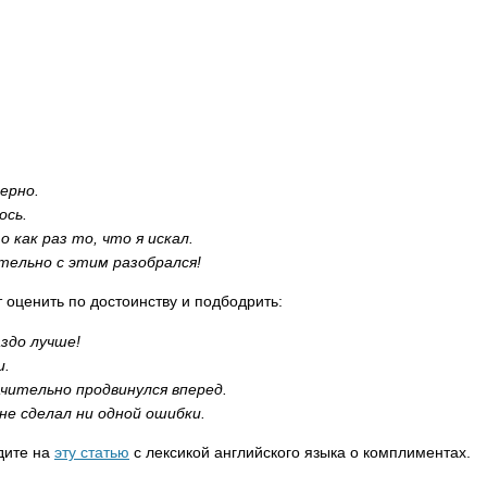
ерно.
ось.
 как раз то, что я искал.
ельно с этим разобрался!
т оценить по достоинству и подбодрить:
здо лучше!
и.
чительно продвинулся вперед.
е сделал ни одной ошибки.
дите на
эту статью
с лексикой английского языка о комплиментах.