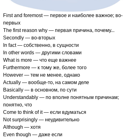
First
and
foremost
— первое и наиболее важное; во-
первых
The
first
reason
why
— первая причина, почему...
Secondly
— во-вторых
In
fact
— собственно, в сущности
In
other
words
— другими словами
What
is
more
— что еще важнее
Furthermore
— к тому же, более того
However
— тем не менее, однако
Actually
— вообще-то, на самом деле
Basically
— в основном, по сути
Understandably
— по вполне понятным причинам;
понятно, что
Come
to
think
of
it
— если вдуматься
Not
surprisingly
— неудивительно
Although
— хотя
Even
though
— даже если