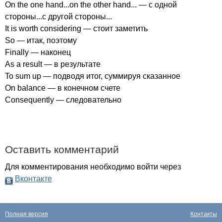
On
the
one
hand
...
on
the
other
hand
... — с одной
стороны...с другой стороны...
It
is
worth
considering
— стоит заметить
So
— итак, поэтому
Finally
— наконец
As
a
result
— в результате
To
sum
up
— подводя итог, суммируя сказанное
On
balance
— в конечном счете
Consequently
— следовательно
Оставить комментарий
Для комментирования необходимо войти через
Вконтакте
Полная версия
Контакты