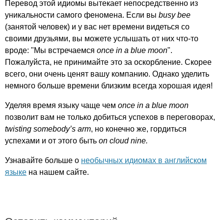
Перевод этой идиомы вытекает непосредственно из
уникальности самого феномена. Если вы
busy
bee
(занятой человек) и у вас нет времени видеться со
своими друзьями, вы можете услышать от них что-то
вроде: "Мы встречаемся
once
in
a
blue
moon
".
Пожалуйста, не принимайте это за оскорбление. Скорее
всего, они очень ценят вашу компанию. Однако уделить
немного больше времени близким всегда хорошая идея!
Уделяя время языку чаще чем
once
in
a
blue
moon
позволит вам не только добиться успехов в переговорах,
twisting
somebody
’
s
arm
, но конечно же, гордиться
успехами и от этого быть
on
cloud
nine
.
Узнавайте больше о
необычных идиомах в английском
языке
на нашем сайте.