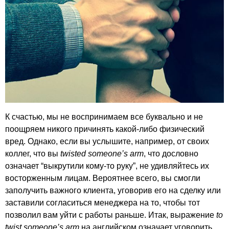
К счастью, мы не воспринимаем все буквально и не
поощряем никого причинять какой-либо физический
вред. Однако, если вы услышите, например, от своих
коллег, что вы
twisted
someone
’
s
arm
, что дословно
означает “выкрутили кому-то руку”, не удивляйтесь их
восторженным лицам. Вероятнее всего, вы смогли
заполучить важного клиента, уговорив его на сделку или
заставили согласиться менеджера на то, чтобы тот
позволил вам уйти с работы раньше. Итак, выражение
to
twist
someone
’
s
arm
на английском означает уговорить