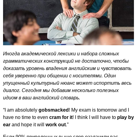
Иногда академической лексики и набора сложных
грамматических конструкций не достаточно, чтобы
доказать уровень владения английским и чувствовать
себя уверенно при общении с носителями. Один
упущенный культурный нюанс может испортить весь
диалог. Сегодня мы добавим несколько полезных
идиом в ваш английский словарь.
“
I
am
absolutely
gobsmacked
!
My
exam
is
tomorrow
and
I
have
no
time
to
even
cram
for
it
!
I
think
I
will
have
to
play
by
ear
and
hope
it
will
work
out
.”
Если 90% приведенных выше слов озадачили вас,