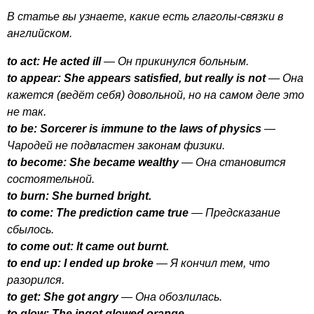
В статье вы узнаете, какие есть глаголы-связки в
английском.
to
act
:
He
acted
ill
— Он прикинулся больным.
to
appear
:
She
appears
satisfied
,
but
really
is
not
— Она
кажется (ведёт себя) довольной, но на самом деле это
не так.
to
be
:
Sorcerer
is
immune
to
the
laws
of
physics
—
Чародей не подвластен законам физики.
to
become
:
She
became
wealthy
— Она становится
состоятельной.
to
burn
:
She
burned
bright
.
to
come
:
The
prediction
came
true
— Предсказание
сбылось.
to
come
out
:
It
came
out
burnt
.
to
end
up
:
I
ended
up
broke
— Я кончил тем, что
разорился.
to
get
:
She
got
angry
— Она обозлилась.
to
glow
:
The
ingot
glowed
orange
.