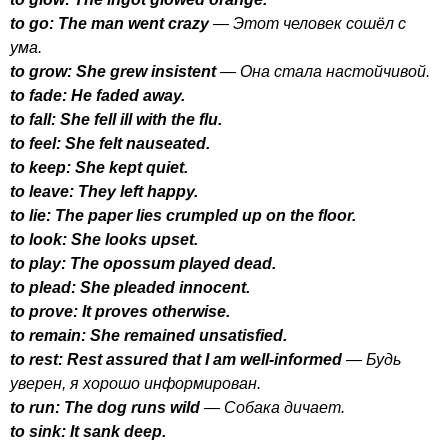
to
go
:
The
man
went
crazy
— Этот человек сошёл с
ума.
to
grow
:
She
grew
insistent
— Она стала настойчивой.
to
fade
:
He
faded
away
.
to
fall
:
She
fell
ill
with
the
flu
.
to
feel
:
She
felt
nauseated
.
to
keep
:
She
kept
quiet
.
to
leave
:
They
left
happy
.
to
lie
:
The
paper
lies
crumpled
up
on
the
floor
.
to
look
:
She
looks
upset
.
to
play
:
The
opossum
played
dead
.
to
plead
:
She
pleaded
innocent
.
to
prove
:
It
proves
otherwise
.
to
remain
:
She
remained
unsatisfied
.
to
rest
:
Rest
assured
that
I
am
well-informed
— Будь
уверен, я хорошо информирован.
to
run
:
The
dog
runs
wild
— Собака дичает.
to
sink
:
It
sank
deep
.