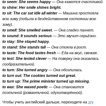
to
seem
:
She
seems
happy
— Она кажется счастливой.
to
shine
:
Her
smile
shines
bright
.
to
sit
:
The
car
sat
idle
all
winter
— Машина простояла
всю зиму (побыла в бездейственном состоянии всю
зиму).
to
smell
:
She
smelled
sweet
.
— Она сладко пахнет.
to
sound
:
It
sounds
serious
— Это звучит серьёзно.
to
stay
:
She
stayed
happy
.
to
stand
:
She
stands
tall
— Она стояла в рост.
to
taste
:
The
food
tastes
fresh
— Еда на вкус, свежая.
to
test
:
She
tested
clever
— На поверку она оказалась
сообразительной.
to
turn
:
She
turned
angry
— Она обозлилась.
to
turn
out
:
The
cookies
turned
out
great
.
to
turn
up
:
The
prime
minister
turned
up
missing
.
to
wax
:
She
waxed
poetic
— Она становится
поэтичной (романтичной, одухотворённой).
Чтобы учить английский дальше, переходите на
эту