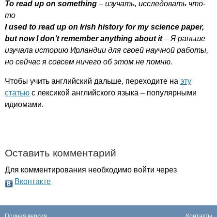
To
read
up
on
something
– изучать, исследовать что-
то
I
used
to
read
up
on
Irish
history
for
my
science
paper
,
but
now
I
don
’
t
remember
anything
about
it
– Я раньше
изучала историю Ирландии для своей научной работы,
но сейчас я совсем ничего об этом не помню.
Чтобы учить английский дальше, переходите на
эту
статью
с лексикой английского языка – популярными
идиомами.
Оставить комментарий
Для комментирования необходимо войти через
Вконтакте
Полная версия
Контакты