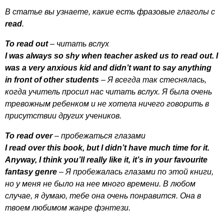
В статье вы узнаете, какие есть фразовые глаголы с
read
.
To
read
out
– читать вслух
I
was
always
so
shy
when
teacher
asked
us
to
read
out
.
I
was
a
very
anxious
kid
and
didn
’
t
want
to
say
anything
in
front
of
other
students
– Я всегда так стеснялась,
когда учитель просил нас читать вслух. Я была очень
тревожным ребенком и не хотела ничего говорить в
присутствии других учеников.
To
read
over
– пробежаться глазами
I
read
over
this
book
,
but
I
didn
’
t
have
much
time
for
it
.
Anyway
,
I
think
you
’
ll
really
like
it
,
it
’
s
in
your
favourite
fantasy
genre
– Я пробежалась глазами по этой книги,
но у меня не было на нее много времени. В любом
случае, я думаю, тебе она очень понравится. Она в
твоем любимом жанре фэнтези.