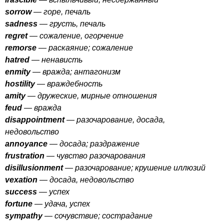
sorrow
— горе, печаль
sadness
— грусть, печаль
regret
— сожаление, огорчение
remorse
— раскаяние; сожаление
hatred
— ненависть
enmity
— вражда; антагонизм
hostility
— враждебность
amity
— дружеские, мирные отношения
feud
— вражда
disappointment
— разочарование, досада,
недовольство
annoyance
— досада; раздражение
frustration
— чувство разочарования
disillusionment
— разочарование; крушение иллюзий
vexation
— досада, недовольство
success
— успех
fortune
— удача, успех
sympathy
— сочувствие; сострадание