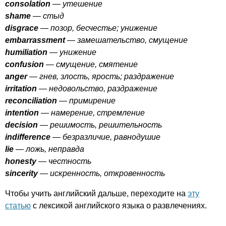
consolation
— утешение
shame
— стыд
disgrace
— позор, бесчестье; унижение
embarrassment
— замешательство, смущение
humiliation
— унижение
confusion
— смущение, смятение
anger
— гнев, злость, ярость; раздражение
irritation
— недовольство, раздражение
reconciliation
— примирение
intention
— намерение, стремление
decision
— решимость, решительность
indifference
— безразличие, равнодушие
lie
— ложь, неправда
honesty
— честность
sincerity
— искренность, откровенность
Чтобы учить английский дальше, переходите на
эту
статью
с лексикой английского языка о развлечениях.