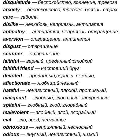
disquietude
— беспокойство, волнение, тревога
anxiety
— беспокойство, тревога, боязнь, страх
care
— забота
dislike
— нелюбовь, неприязнь, антипатия
antipathy
— антипатия, неприязнь, отвращение
aversion
— отвращение, антипатия
disgust
— отвращение
scunner
— отвращение
faithful
— верный, преданный;стойкий
faithful
friend
— настоящий друг
devoted
— преданный;верный, нежный,
affectionate
— любящий;нежный
hateful
— ненавистный, плохой, противный,
malignant
— злобный; злостный; зловредный
spiteful
— злобный, злой, злорадный
malevolent
— злобный, злой, злорадный
evil
— зло; вред; несчастье
obnoxious
— неприятный, несносный
odious
— гнусный, ненавистный, низкий