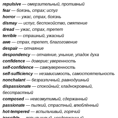
repulsive
— омерзительный, противный
fear
— боязнь, страх; испуг
horror
— ужас, страх, боязнь
dismay
— испуг, беспокойство, смятение
dread
— ужас, страх, трепет
terrible
— страшный, ужасный
awe
— страх, трепет, благоговение
despair
— отчаяние
despondency
— отчаяние, уныние, упадок духа
confidence
— доверие; уверенность
self-confidence
— самоуверенность
self-sufficiency
— независимость, самостоятельность
nonchalant
— безразличный, равнодушный
dispassionate
— спокойный; хладнокровный,
бесстрастный
composed
— невозмутимый, сдержанный
passionate
— пылкий, страстный, влюблённый
hot-tempered
— вспыльчивый, горячий
irascible
— вспыльчивый, несдержанный