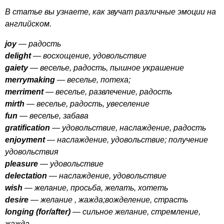
В статье вы узнаете, как звучат различные эмоции на
английском.
joy
— радость
delight
— восхощение, удовольствие
gaiety
— веселье, радость, пышное украшение
merrymaking
— веселье, потеха;
merriment
— веселье, развлечение, радость
mirth
— веселье, радость, увеселение
fun
— веселье, забава
gratification
— удовольствие, наслаждение, радость
enjoyment
— наслаждение, удовольствие; получение
удовольствия
pleasure
— удовольствие
delectation
— наслаждение, удовольствие
wish
— желание, просьба, желать, хотеть
desire
— желание , жажда;вожделение, страсть
longing
(
for
/
after
)
— сильное желание, стремление,
жажда