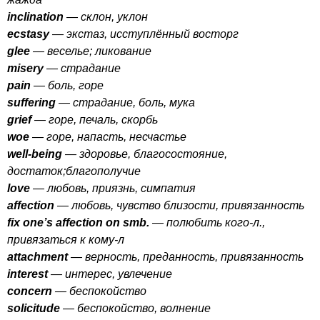
inclination
— склон, уклон
ecstasy
— экстаз, исступлённый восторг
glee
— веселье; ликование
misery
— страдание
pain
— боль, горе
suffering
— страдание, боль, мука
grief
— горе, печаль, скорбь
woe
— горе, напасть, несчастье
well-being
— здоровье, благосостояние,
достаток;благополучие
love
— любовь, приязнь, симпатия
affection
— любовь, чувство близости, привязанность
fix
one
’
s
affection
on
smb
.
— полюбить кого-л.,
привязаться к кому-л
attachment
— верность, преданность, привязанность
interest
— интерес, увлечение
concern
— беспокойство
solicitude
— беспокойство, волнение