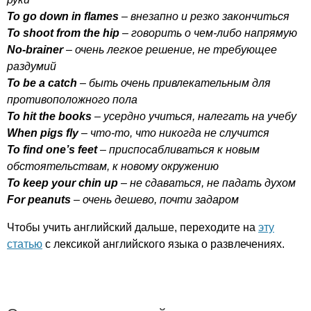
To
go
down
in
flames
– внезапно и резко закончиться
To
shoot
from
the
hip
– говорить о чем-либо напрямую
No-brainer
– очень легкое решение, не требующее
раздумий
To
be
a
catch
– быть очень привлекательным для
противоположного пола
To
hit
the
books
– усердно учиться, налегать на учебу
When
pigs
fly
– что-то, что никогда не случится
To
find
one
’
s
feet
– приспосабливаться к новым
обстоятельствам, к новому окружению
To
keep
your
chin
up
– не сдаваться, не падать духом
For
peanuts
– очень дешево, почти задаром
Чтобы учить английский дальше, переходите на
эту
статью
с лексикой английского языка о развлечениях.