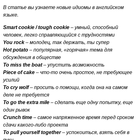
В статье вы узнаете новые идиомы в английском
языке.
Smart
cookie
/
tough
cookie
– умный, способный
человек, легко справляющийся с трудностями
You
rock
– молодец, так держать, ты супер
Hot
potato
– популярная, «горячая» тема для
обсуждения в обществе
To
miss
the
boat
– упустить возможность
Piece
of
cake
– что-то очень простое, не требующее
усилий
To
cry
wolf
– просить о помощи, когда она на самом
деле не требуется
To
go
the
extra
mile
– сделать еще одну попытку, еще
один рывок
Crunch
time
– самое напряженное время перед сроком
сдачи какого-либо проекта
To
pull
yourself
together
– успокоиться, взять себя в
руки