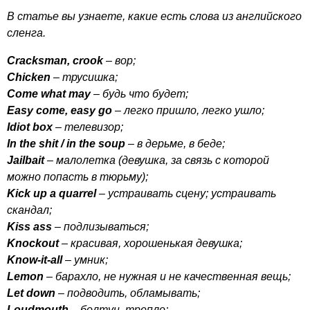
В статье вы узнаете, какие есть слова из английского
сленга.
Cracksman
,
crook
– вор;
Chicken
– трусишка;
Come
what
may
– будь что будет;
Easy
come
,
easy
go
– легко пришло, легко ушло;
Idiot
box
– телевизор;
In
the
shit
/
in
the
soup
– в дерьме, в беде;
Jailbait
– малолетка (девушка, за связь с которой
можно попасть в тюрьму);
Kick
up
a
quarrel
– устраивать сцену; устраивать
скандал;
Kiss
ass
– подлизываться;
Knockout
– красивая, хорошенькая девушка;
Know-it-all
– умник;
Lemon
– барахло, не нужная и не качественная вещь;
Let
down
– подводить, обламывать;
Loudmouth
– болтун, трепло;