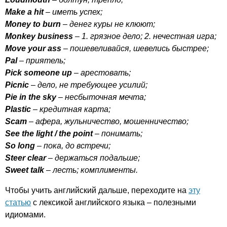
Make
a
hit
– иметь успех;
Money
to
burn
– денег куры не клюют;
Monkey
business
– 1. грязное дело; 2. нечестная игра;
Move
your
ass
– пошевеливайся, шевелись быстрее;
Pal
– приятель;
Pick
someone
up
– арестовать;
Picnic
– дело, не требующее усилий;
Pie
in
the
sky
– несбыточная мечта;
Plastic
– кредитная карта;
Scam
– афера, жульничество, мошенничество;
See
the
light
/
the
point
– понимать;
So
long
– пока, до встречи;
Steer
clear
– держаться подальше;
Sweet
talk
– лесть; комплименты.
Чтобы учить английский дальше, переходите на
эту
статью
с лексикой английского языка – полезными
идиомами.