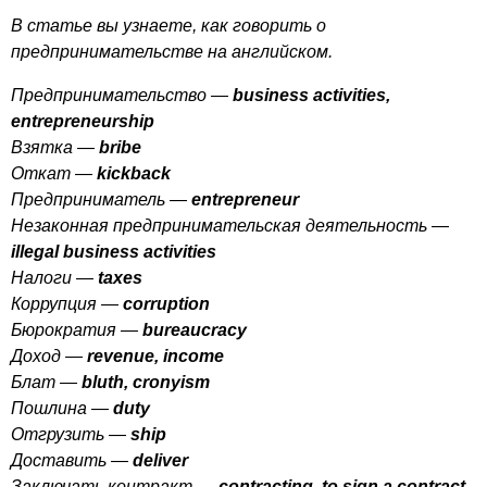
В статье вы узнаете, как говорить о
предпринимательстве на английском.
Предпринимательство —
business
activities
,
entrepreneurship
Взятка —
bribe
Откат —
kickback
Предприниматель —
entrepreneur
Незаконная предпринимательская деятельность —
illegal
business
activities
Налоги —
taxes
Коррупция —
corruption
Бюрократия —
bureaucracy
Доход —
revenue
,
income
Блат —
bluth
,
cronyism
Пошлина —
duty
Отгрузить —
ship
Доставить —
deliver
Заключать контракт —
contracting
,
to
sign
a
contract