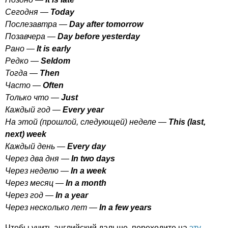
Сегодня —
Today
Послезавтра —
Day
after
tomorrow
Позавчера —
Day
before
yesterday
Рано —
It
is
early
Редко —
Seldom
Тогда —
Then
Часто —
Often
Только что —
Just
Каждый год —
Every
year
На этой (прошлой, следующей) неделе —
This
(
last
,
next
)
week
Каждый день —
Every
day
Через два дня —
In
two
days
Через неделю —
In
a
week
Через месяц —
In
a
month
Через год —
In
a
year
Через несколько лет —
In
a
few
years
Чтобы учить английский дальше, переходите на
эту