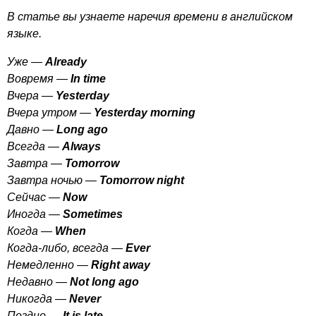
В статье вы узнаете наречия времени в английском
языке.
Уже —
Already
Вовремя —
In
time
Вчера —
Yesterday
Вчера утром —
Yesterday
morning
Давно —
Long
ago
Всегда —
Always
Завтра —
Tomorrow
Завтра ночью —
Tomorrow
night
Сейчас —
Now
Иногда —
Sometimes
Когда —
When
Когда-либо, всегда —
Ever
Немедленно —
Right
away
Недавно —
Not
long
ago
Никогда —
Never
Поздно —
It
is
late