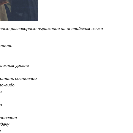
зные разговорные выражения на английском языке.
отать
олжном уровне
лотить состояние
то-либо
а
а
 повезет
дачу
я