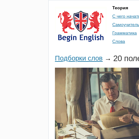
Теория
С чего начат
Самоучител
Грамматика
Слова
20 пол
Подборки слов
→