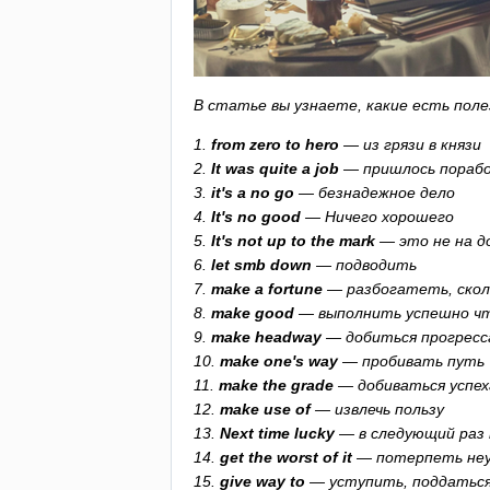
В статье вы узнаете, какие есть поле
1.
from
zero
to
hero
— из грязи в князи
2.
It
was
quite
a
job
— пришлось пораб
3.
it's
a
no
go
— безнадежное дело
4.
It's
no
good
— Ничего хорошего
5.
It's
not
up
to
the
mark
— это не на д
6.
let
smb
down
— подводить
7.
make
a
fortune
— разбогатеть, ско
8.
make
good
— выполнить успешно ч
9.
make
headway
— добиться прогресс
10.
make
one's
way
— пробивать путь
11.
make
the
grade
— добиваться успех
12.
make
use
of
— извлечь пользу
13.
Next
time
lucky
— в следующий раз
14.
get
the
worst
of
it
— потерпеть неу
15.
give
way
to
— уступить, поддатьс