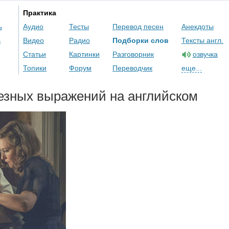
Практика
ь
Аудио
Тесты
Перевод песен
Анекдоты
ь
Видео
Радио
Подборки слов
Тексты англ.
Статьи
Картинки
Разговорник
озвучка
Топики
Форум
Переводчик
еще...
езных выражений на английском