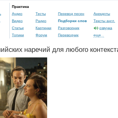
Практика
ь
Аудио
Тесты
Перевод песен
Анекдоты
ь
Видео
Радио
Подборки слов
Тексты англ.
Статьи
Картинки
Разговорник
озвучка
Топики
Форум
Переводчик
еще...
лийских наречий для любого контекст