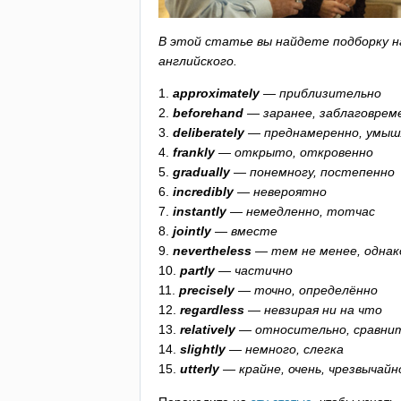
В этой статье вы найдете подборку на
английского.
1.
approximately
— приблизительно
2.
beforehand
— заранее, заблаговрем
3.
deliberately
— преднамеренно, умыш
4.
frankly
— открыто, откровенно
5.
gradually
— понемногу, постепенно
6.
incredibly
— невероятно
7.
instantly
— немедленно, тотчас
8.
jointly
— вместе
9.
nevertheless
— тем не менее, однак
10.
partly
— частично
11.
precisely
— точно, определённо
12.
regardless
— невзирая ни на что
13.
relatively
— относительно, сравни
14.
slightly
— немного, слегка
15.
utterly
— крайне, очень, чрезвычайн