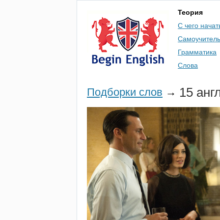
Теория
С чего начат
Самоучител
Грамматика
Слова
15 анг
Подборки слов
→