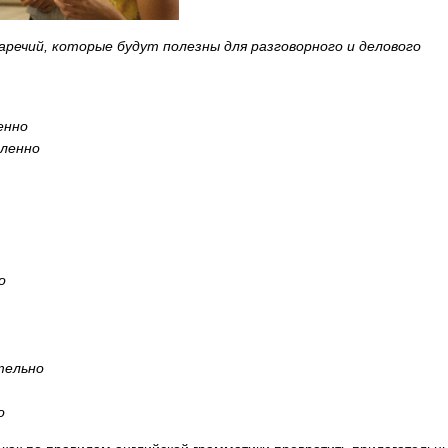
речий, которые будут полезны для разговорного и делового
енно
ленно
о
тельно
о