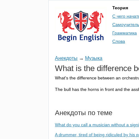
Теория
С чего начат
Самоучител
Грамматика
Слова
Анекдоты
→
Музыка
What
is
the
difference
b
What's
the
difference
between
an
orchestr
The
bull
has
the
horns
in
front
and
the
ass
Анекдоты по теме
What do you call a musician without a signi
A drummer, tired of being ridiculed by his 