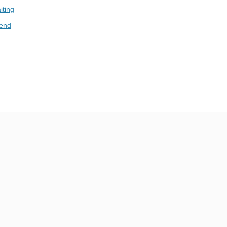
iting
iend