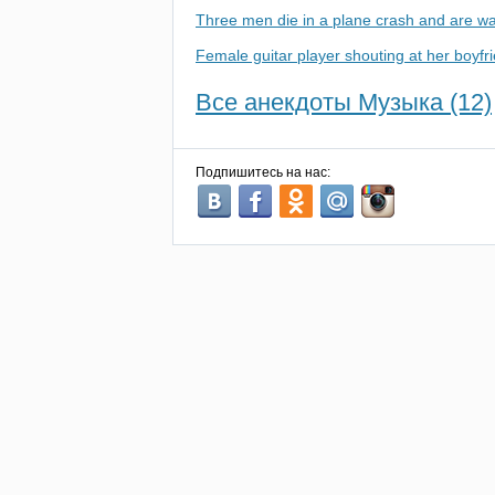
Three men die in a plane crash and are wa
Female guitar player shouting at her boyfr
Все анекдоты Музыка (12)
Подпишитесь на нас: