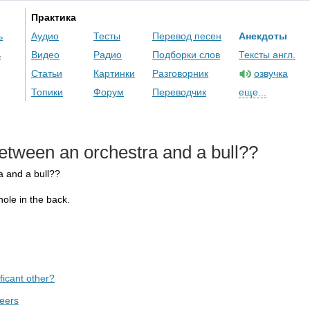
Практика
ь
Аудио
Тесты
Перевод песен
Анекдоты
ь
Видео
Радио
Подборки слов
Тексты англ.
Статьи
Картинки
Разговорник
озвучка
Топики
Форум
Переводчик
еще...
etween
an
orchestra
and
a
bull
??
a
and
a
bull
??
hole
in
the
back
.
ficant other?
peers