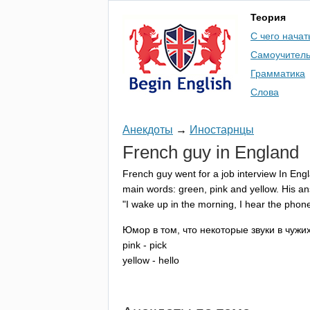
Теория
С чего начат
Самоучител
Грамматика
Слова
Анекдоты
→
Иностарнцы
French
guy
in
England
French
guy
went
for
a
job
interview
In
Eng
main
words
:
green
,
pink
and
yellow
.
His
an
"
I
wake
up
in
the
morning
,
I
hear
the
phon
Юмор в том, что некоторые звуки в чужи
pink
-
pick
yellow
-
hello