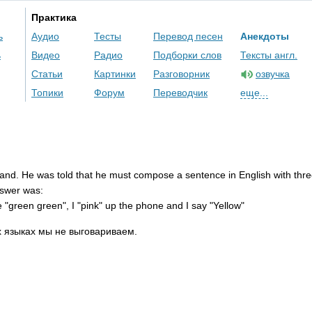
Практика
ь
Аудио
Тесты
Перевод песен
Анекдоты
ь
Видео
Радио
Подборки слов
Тексты англ.
Статьи
Картинки
Разговорник
озвучка
Топики
Форум
Переводчик
еще...
land
.
He
was
told
that
he
must
compose
a
sentence
in
English
with
thr
swer
was
:
e
"
green
green
",
I
"
pink
"
up
the
phone
and
I
say
"
Yellow
"
х языках мы не выговариваем.