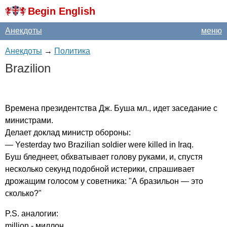
Begin English
Анекдоты
меню
Анекдоты
→
Политика
Brazilion
Времена президентства Дж. Буша мл., идет заседание с
министрами.
Делает доклад министр обороны:
—
Yesterday
two
Brazilian
soldier
were
killed
in
Iraq
.
Буш бледнеет, обхватывает голову руками, и, спустя
несколько секунд подобной истерики, спрашивает
дрожащим голосом у советника: "А бразильон — это
сколько?"
P
.
S
. аналогии:
million
- миллон