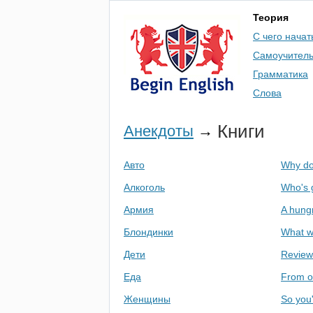
Теория
С чего начат
Самоучител
Грамматика
Слова
Книги
Анекдоты
→
Авто
Why do
Алкоголь
Who's g
Армия
A hungr
Блондинки
What w
Дети
Review:
Еда
From o
Женщины
So you'