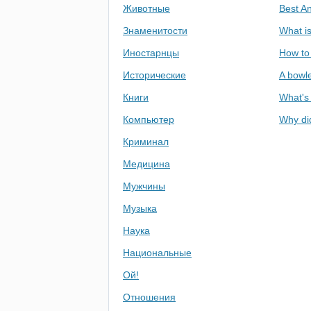
Животные
Best An
Знаменитости
What i
Иностарнцы
How to 
Исторические
A bowl
Книги
What's
Компьютер
Why did
Криминал
Медицина
Мужчины
Музыка
Наука
Национальные
Ой!
Отношения