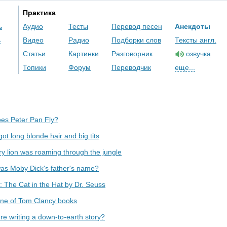
Практика
ь
Аудио
Тесты
Перевод песен
Анекдоты
ь
Видео
Радио
Подборки слов
Тексты англ.
Статьи
Картинки
Разговорник
озвучка
Топики
Форум
Переводчик
еще...
es Peter Pan Fly?
ot long blonde hair and big tits
y lion was roaming through the jungle
as Moby Dick's father's name?
 The Cat in the Hat by Dr. Seuss
ne of Tom Clancy books
re writing a down-to-earth story?