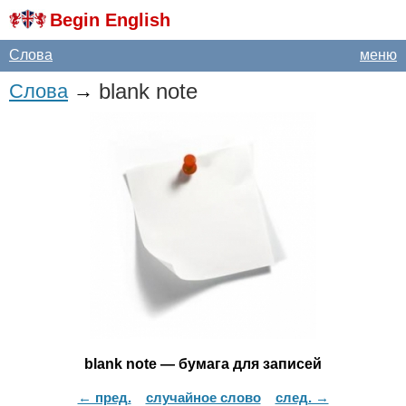
Begin English
Слова
меню
blank
note
Слова
→
blank
note
— бумага для записей
← пред.
случайное слово
след. →