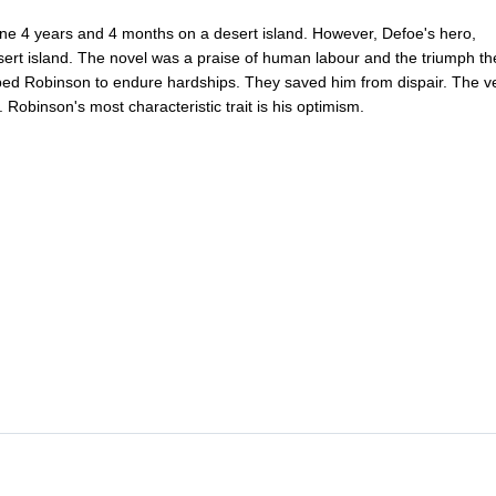
one
4
years
and
4
months
on
a
desert
island
.
However
,
Defoe's
hero
,
sert
island
.
The
novel
was
a
praise
of
human
labour
and
the
triumph
th
ped
Robinson
to
endure
hardships
.
They
saved
him
from
dispair
.
The
v
.
Robinson's
most
characteristic
trait
is
his
optimism
.