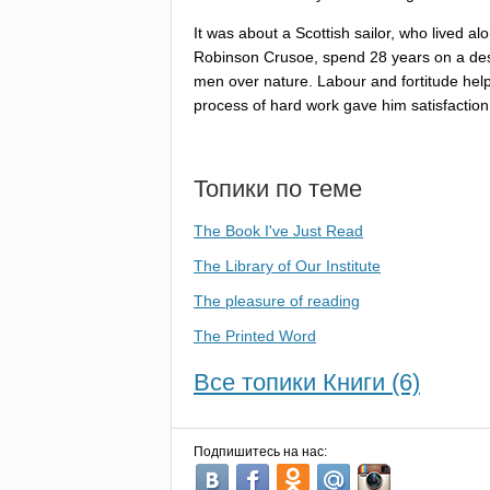
It
was
about
a
Scottish
sailor
,
who
lived
al
Robinson
Crusoe
,
spend
28
years
on
a
de
men
over
nature
.
Labour
and
fortitude
hel
process
of
hard
work
gave
him
satisfaction
Топики по теме
The Book I've Just Read
The Library of Our Institute
The pleasure of reading
The Printed Word
Все топики Книги (6)
Подпишитесь на нас: