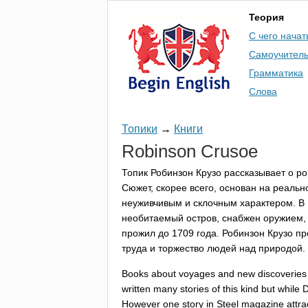
Теория
С чего начат
Самоучител
Грамматика
Слова
Топики
→
Книги
Robinson
Crusoe
Топик Робинзон Крузо рассказывает о р
Сюжет, скорее всего, основан на реаль
неуживчивым и склочным характером. В 
необитаемый остров, снабжен оружием,
прожил до 1709 года. Робинзон Крузо п
труда и торжество людей над природой.
Books
about
voyages
and
new
discoveries
written
many
stories
of
this
kind
but
while
D
However
one
story
in
Steel
magazine
attr