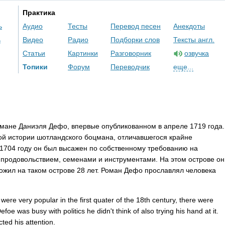
Практика
ь
Аудио
Тесты
Перевод песен
Анекдоты
ь
Видео
Радио
Подборки слов
Тексты англ.
Статьи
Картинки
Разговорник
озвучка
Топики
Форум
Переводчик
еще...
омане Даниэля Дефо, впервые опубликованном в апреле 1719 года.
ной истории шотландского боцмана, отличавшегося крайне
1704 году он был высажен по собственному требованию на
 продовольствием, семенами и инструментами. На этом острове он
рожил на таком острове 28 лет. Роман Дефо прославлял человека
were
very
popular
in
the
first
quater
of
the
18
th
century
,
there
were
efoe
was
busy
with
politics
he
didn't
think
of
also
trying
his
hand
at
it
.
acted
his
attention
.