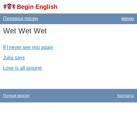
Begin English
Перевод песен
меню
Wet
Wet
Wet
If I never see you again
Julia says
Love is all around
Полная версия
Контакты