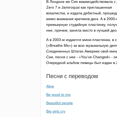
В Лондоне же Сия взаимодействовала с
Zero
7 и
Jamiroquai
как приглашенная
вокалистка, и издала дебютный, проше
мимо внимания критиков диск. А в 2000
премьерную студийную пластинку, полу
нее, причем, заняла место в лучшей дес
А в 2003-м издается мини-пластинка, в
(«
Breathe
Me
») за всю музыкальную дея
Соединенных Штатах Америки свой мини-
Сии, песня с нее - «
You
’
ve
Changed
» - 
Очередной альбом певицы был издан в 
Песни с переводом
Alive
Be good to me
Beautiful people
Big girls cry