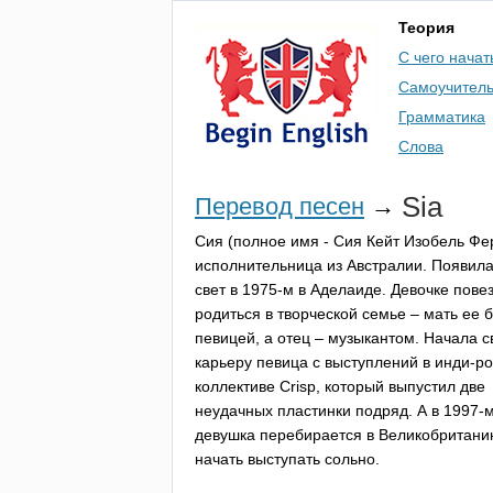
Теория
С чего начат
Самоучител
Грамматика
Слова
Sia
Перевод песен
→
Сия (полное имя - Сия Кейт Изобель Фе
исполнительница из Австралии. Появила
свет в 1975-м в Аделаиде. Девочке пове
родиться в творческой семье – мать ее 
певицей, а отец – музыкантом. Начала 
карьеру певица с выступлений в инди-ро
коллективе
Crisp
, который выпустил две
неудачных пластинки подряд. А в 1997-
девушка перебирается в Великобритани
начать выступать сольно.