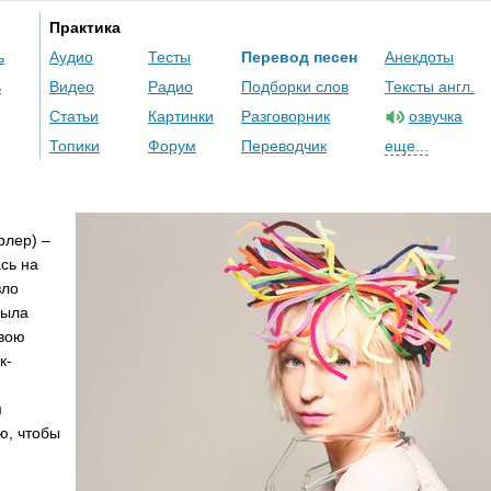
Практика
ь
Аудио
Тесты
Перевод песен
Анекдоты
ь
Видео
Радио
Подборки слов
Тексты англ.
Статьи
Картинки
Разговорник
озвучка
Топики
Форум
Переводчик
еще...
рлер) –
сь на
зло
была
свою
к-
м
ю, чтобы