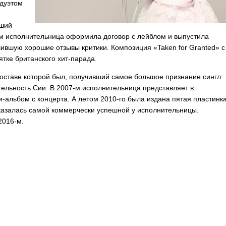
 дуэтом
дший
-м исполнительница оформила договор с лейблом и выпустила
чившую хорошие отзывы критики. Композиция «
Taken
for
Granted
» с
ятке британского хит-парада.
 составе которой был, получивший самое большое признание сингл
тельность Сии. В 2007-м исполнительница представляет в
альбом с концерта. А летом 2010-го была издана пятая пластинк
оказалась самой коммерчески успешной у исполнительницы.
2016-м.