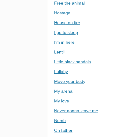
Free the animal
Hostage
House on fire
I go to sleep
I'm in here
Lentil
Little black sandals
Lullaby
Move your body
My arena
My love
Never gonna leave me
Numb
Oh father