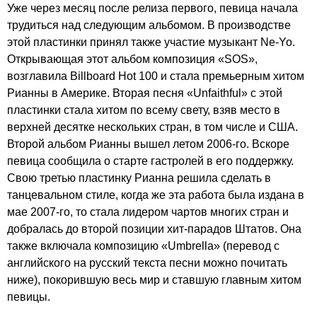
Уже через месяц после релиза первого, певица начала
трудиться над следующим альбомом. В производстве
этой пластинки принял также участие музыкант
Ne-Yo
.
Открывающая этот альбом композиция «
SOS
»,
возглавила
Billboard
Hot
100 и стала премьерным хитом
Рианны в Америке. Вторая песня «
Unfaithful
» с этой
пластинки стала хитом по всему свету, взяв место в
верхней десятке нескольких стран, в том числе и США.
Второй альбом Рианны вышел летом 2006-го. Вскоре
певица сообщила о старте гастролей в его поддержку.
Свою третью пластинку Рианна решила сделать в
танцевальном стиле, когда же эта работа была издана в
мае 2007-го, то стала лидером чартов многих стран и
добралась до второй позиции хит-парадов Штатов. Она
также включала композицию «
Umbrella
» (перевод с
английского на русский текста песни можно почитать
ниже), покорившую весь мир и ставшую главным хитом
певицы.