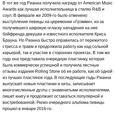
В тот же год Рианна получила награду от
American
Music
Awards
как лучшая исполнительница в стилях
R
&
B
и
соул. В феврале же 2009-го было отменено
выступление певицы на церемонии «Грэмми», из-за
получившего широкую огласку нападения на нее
бойфренда девушки и известного исполнителя Криса
Брауна. Но Рианна быстро оправилась от пережитого
стресса и травм и продолжила работу как над сольной
карьерой, так и участие в сторонних проектах. В том же
году она представила очередную пластинку, которая
была коммерчески успешной и получила лестные
отзывы издания
Rolling
Stone
об ее работе, как об одной
из лучших пластинок года. В последующие годы Рианна
выпускает новые пластинки и хиты, записывает
многочисленные дуэты с знаменитыми исполнителями,
пишет книгу и продолжает оставаться популярной и
востребованной. Релиз очередного альбома певицы
прошел в январе 2016-го.