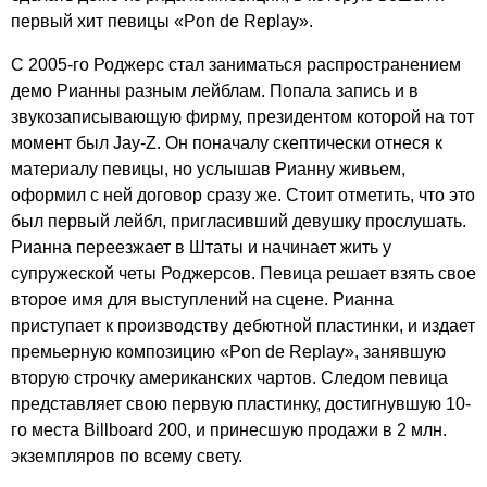
первый хит певицы «
Pon
de
Replay
».
С 2005-го Роджерс стал заниматься распространением
демо Рианны разным лейблам. Попала запись и в
звукозаписывающую фирму, президентом которой на тот
момент был
Jay-Z
. Он поначалу скептически отнеся к
материалу певицы, но услышав Рианну живьем,
оформил с ней договор сразу же. Стоит отметить, что это
был первый лейбл, пригласивший девушку прослушать.
Рианна переезжает в Штаты и начинает жить у
супружеской четы Роджерсов. Певица решает взять свое
второе имя для выступлений на сцене. Рианна
приступает к производству дебютной пластинки, и издает
премьерную композицию «
Pon
de
Replay
», занявшую
вторую строчку американских чартов. Следом певица
представляет свою первую пластинку, достигнувшую 10-
го места
Billboard
200, и принесшую продажи в 2 млн.
экземпляров по всему свету.