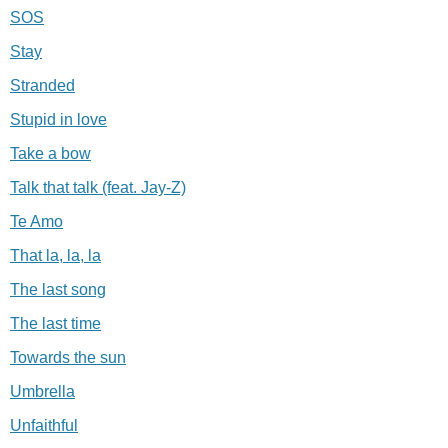
SOS
Stay
Stranded
Stupid in love
Take a bow
Talk that talk (feat. Jay-Z)
Te Amo
That la, la, la
The last song
The last time
Towards the sun
Umbrella
Unfaithful