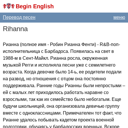
Begin English
Перевод песен
меню
Rihanna
Рианна (полное имя - Робин Рианна Фенти) -
R
&
B-
поп-
исполнительница с Барбадоса. Появилась на свет в
1988-м в Сент-Майкл. Рианна росла, окруженная
музыкой Регги и исполняла песни уже с семилетнего
возраста. Когда девочке было 14-ь, ее родители подали
на развод, но отношения с отцом она постоянно
поддерживала. Ранние годы Рианны были непростыми –
ей с малых лет приходилось работать наравне со
взрослыми, так как их семейство было небогатым. Еще
будучи школьницей, она организовала девичью группу
вместе с одноклассницами. Примечателен тот факт, что
Рианне удалось побывать кадетом проекта военной
подготовки, обучаясь у барбадосских военных. Вскоре