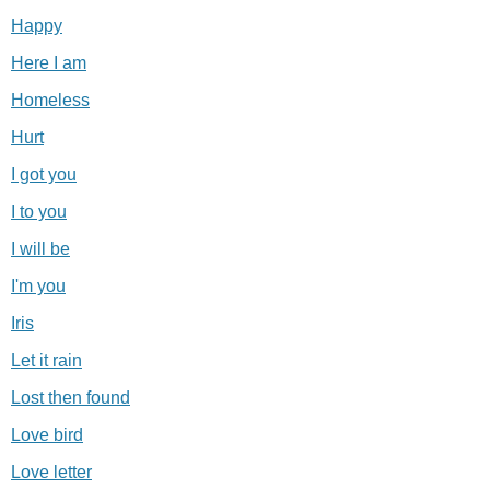
Happy
Here I am
Homeless
Hurt
I got you
I to you
I will be
I'm you
Iris
Let it rain
Lost then found
Love bird
Love letter