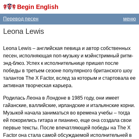
Begin English
Перевод песен
меню
Leona
Lewis
Leona
Lewis
– английская певица и автор собственных
песен, исполняющая поп-музыку и мэйнстримный ритм-
энд-блюз. Успех к исполнительнице пришел после
победы в третьем сезоне популярного британского шоу
талантов
The
X
Factor
, вслед за которым и стартовала ее
активная творческая карьера.
Родилась Леона в Лондоне в 1985 году, они имеет
гайанские, валлийские, ирландские и итальянские корни.
Музыкой начала заниматься во времена учебы – тогда
ей покорились гитара и пианино, еще она создала свои
первые тексты. После впечатляющей победы на
The
X
Factor
она стала самой обсуждаемой исполнительней в