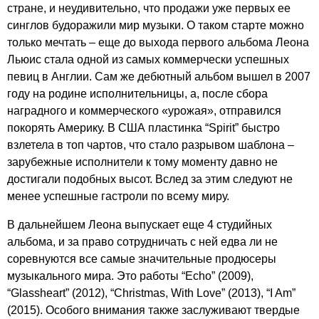
стране, и неудивительно, что продажи уже первых ее
синглов будоражили мир музыки. О таком старте можно
только мечтать – еще до выхода первого альбома Леона
Льюис стала одной из самых коммерчески успешных
певиц в Англии. Сам же дебютный альбом вышел в 2007
году на родине исполнительницы, а, после сбора
наградного и коммерческого «урожая», отправился
покорять Америку. В США пластинка “
Spirit
” быстро
взлетела в топ чартов, что стало разрывом шаблона –
зарубежные исполнители к тому моменту давно не
достигали подобных высот. Вслед за этим следуют не
менее успешные гастроли по всему миру.
В дальнейшем Леона выпускает еще 4 студийных
альбома, и за право сотрудничать с ней едва ли не
соревнуются все самые значительные продюсеры
музыкального мира. Это работы “
Echo
” (2009),
“
Glassheart
” (2012), “
Christmas
,
With
Love
” (2013), “
I
Am
”
(2015). Особого внимания также заслуживают твердые