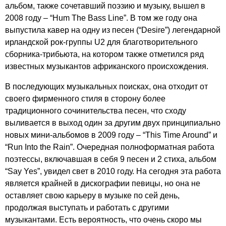
альбом, также сочетавший поэзию и музыку, вышел в
2008 году – “
Hum
The
Bass
Line
”. В том же году она
выпустила кавер на одну из песен (“
Desire
”) легендарной
ирландской рок-группы
U
2 для благотворительного
сборника-трибьюта, на котором также отметился ряд
известных музыкантов африканского происхождения.
В последующих музыкальных поисках, она отходит от
своего фирменного стиля в сторону более
традиционного сочинительства песен, что сходу
выливается в выход один за другим двух принципиально
новых мини-альбомов в 2009 году – “
This
Time
Around
” и
“
Run
Into
the
Rain
”. Очередная полноформатная работа
поэтессы, включавшая в себя 9 песен и 2 стиха, альбом
“
Say
Yes
”, увидел свет в 2010 году. На сегодня эта работа
является крайней в дискографии певицы, но она не
оставляет свою карьеру в музыке по сей день,
продолжая выступать и работать с другими
музыкантами. Есть вероятность, что очень скоро мы