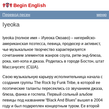
Begin English
Перевод песен
меню
Iyeoka
Iyeoka
(полное имя – Иуеока Окоаво) – нигерийско-
американская поэтесса, певица, продюсер и активист,
чье музыкальное творчество характеризуется
сочетанием элементов жанров соула, ритм-энд-блюза,
рока, хип-хопа и джаза. Родилась в городе Бостон, штат
Массачусетс (США).
Свою музыкальную карьеру исполнительница начала с
создания группы
The
Rock
by
Funk
Tribe
, в которой ее
поэтические таланты пересеклись со звучанием джаза,
блюза, фанка и госпела. Первый сольный альбом
певицы под названием “
Black
And
Blues
” вышел в 2004
году и был подкреплен концертным туром. Ее второй