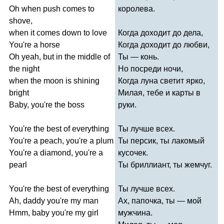
Oh
when
push
comes
to
королева.
shove
,
when
it
comes
down
to
love
Когда доходит до дела,
You're
a
horse
Когда доходит до любви,
Oh
yeah
,
but
in
the
middle
of
Ты — конь.
the
night
Но посреди ночи,
when
the
moon
is
shining
Когда луна светит ярко,
bright
Милая, тебе и карты в
Baby
,
you're
the
boss
руки.
You're
the
best
of
everything
Ты лучше всех.
You're
a
peach
,
you're
a
plum
Ты персик, ты лакомый
You're
a
diamond
,
you're
a
кусочек.
pearl
Ты бриллиант, ты жемчуг.
You're
the
best
of
everything
Ты лучше всех.
Ah
,
daddy
you're
my
man
Ах, папочка, ты — мой
Hmm
,
baby
you're
my
girl
мужчина.