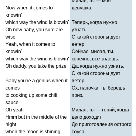
Милая, ты — моя
Now
when
it
comes
to
девушка.
knowin'
which
way
the
wind
is
blowin'
Теперь, когда нужно
Oh
now
baby
,
you
sure
are
узнать
wise
С какой стороны дует
Yeah
,
when
it
comes
to
ветер,
knowin'
Сейчас, милая, ты,
which
way
the
wind
is
blowin'
конечно, все знаешь.
Oh
daddy
,
you
take
the
prize
Да, когда нужно узнать,
С какой стороны дует
Baby
you're
a
genius
when
it
ветер,
comes
Ох, папочка, ты берешь
to
cooking
up
some
chili
приз.
sauce
Oh
yeah
Милая, ты — гений, когда
Hmm
but
in
the
middle
of
the
дело доходит
night
До приготовления острого
when
the
moon
is
shining
соуса.