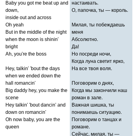
Baby
you
got
me
beat
up
and
настаивать.
down
,
О, папочка, ты — король.
inside
out
and
across
Oh
yeah
Милая, ты побеждаешь
But
in
the
middle
of
the
night
меня
when
the
moon
is
shinin'
Абсолютно.
bright
Да!
Ah
,
you're
the
boss
Но посреди ночи,
Когда луна светит ярко,
Hey
,
talkin'
'
bout
the
days
На все твоя воля.
when
we
ended
down
the
hall
romancin'
Поговорим о днях,
Big
daddy
hey
,
you
make
the
Когда мы закончили наш
scene
роман в зале.
Hey
talkin'
'
bout
dancin'
and
Важная шишка, ты
down
on
romancin'
понимаешь ситуацию.
Oh
now
baby
,
you
are
the
Поговорим о танцах и
queen
романе.
Сейчас, милая, ты —