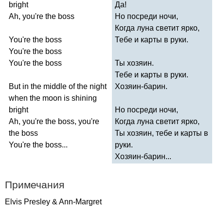
bright
Да!
Ah
,
you're
the
boss
Но посреди ночи,
Когда луна светит ярко,
You're
the
boss
Тебе и карты в руки.
You're
the
boss
You're
the
boss
Ты хозяин.
Тебе и карты в руки.
But
in
the
middle
of
the
night
Хозяин-барин.
when
the
moon
is
shining
bright
Но посреди ночи,
Ah
,
you're
the
boss
,
you're
Когда луна светит ярко,
the
boss
Ты хозяин, тебе и карты в
You're
the
boss
...
руки.
Хозяин-барин...
Примечания
Elvis
Presley
&
Ann-Margret