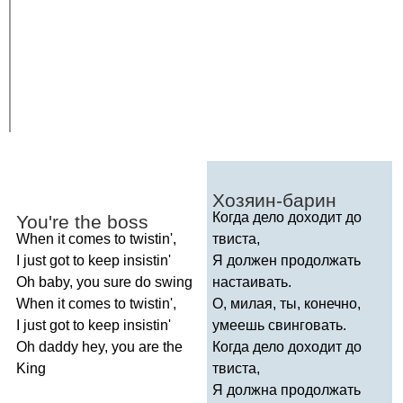
Хозяин-барин
Когда дело доходит до
You're
the
boss
When
it
comes
to
twistin'
,
твиста,
I
just
got
to
keep
insistin'
Я должен продолжать
Oh
baby
,
you
sure
do
swing
настаивать.
When
it
comes
to
twistin'
,
О, милая, ты, конечно,
I
just
got
to
keep
insistin'
умеешь свинговать.
Oh
daddy
hey
,
you
are
the
Когда дело доходит до
King
твиста,
Я должна продолжать