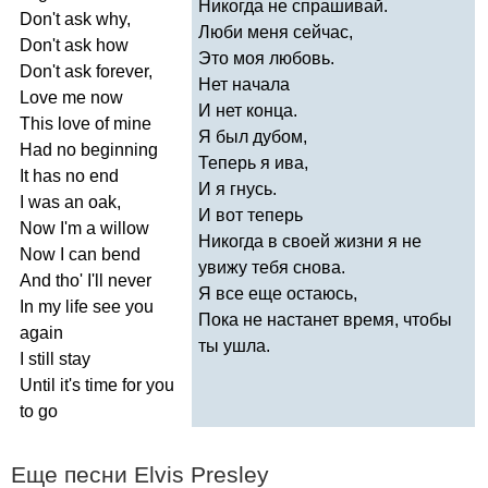
Никогда не спрашивай.
Don't
ask
why
,
Люби меня сейчас,
Don't
ask
how
Это моя любовь.
Don't
ask
forever
,
Нет начала
Love
me
now
И нет конца.
This
love
of
mine
Я был дубом,
Had
no
beginning
Теперь я ива,
It
has
no
end
И я гнусь.
I
was
an
oak
,
И вот теперь
Now
I'm
a
willow
Никогда в своей жизни я не
Now
I
can
bend
увижу тебя снова.
And
tho'
I'll
never
Я все еще остаюсь,
In
my
life
see
you
Пока не настанет время, чтобы
again
ты ушла.
I
still
stay
Until
it's
time
for
you
to
go
Еще песни
Elvis
Presley