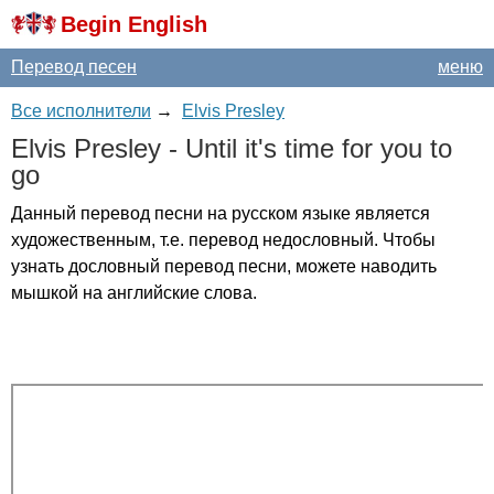
Begin English
Перевод песен
меню
Все исполнители
→
Elvis Presley
Elvis
Presley
-
Until
it's
time
for
you
to
go
Данный перевод песни на русском языке является
художественным, т.е. перевод недословный. Чтобы
узнать дословный перевод песни, можете наводить
мышкой на английские слова.