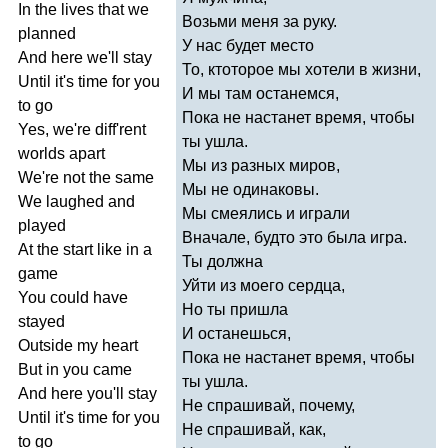
In
the
lives
that
we
Возьми меня за руку.
planned
У нас будет место
And
here
we'll
stay
То, ктоторое мы хотели в жизни,
Until
it's
time
for
you
И мы там останемся,
to
go
Пока не настанет время, чтобы
Yes
,
we're
diff'rent
ты ушла.
worlds
apart
Мы из разных миров,
We're
not
the
same
Мы не одинаковы.
We
laughed
and
Мы смеялись и играли
played
Вначале, будто это была игра.
At
the
start
like
in
a
Ты должна
game
Уйти из моего сердца,
You
could
have
Но ты пришла
stayed
И останешься,
Outside
my
heart
Пока не настанет время, чтобы
But
in
you
came
ты ушла.
And
here
you'll
stay
Не спрашивай, почему,
Until
it's
time
for
you
Не спрашивай, как,
to
go