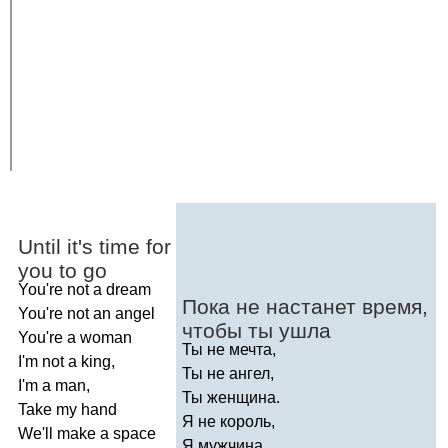
Until
it's
time
for
you
to
go
You're
not
a
dream
Пока не настанет время,
You're
not
an
angel
чтобы ты ушла
You're
a
woman
Ты не мечта,
I'm
not
a
king
,
Ты не ангел,
I'm
a
man
,
Ты женщина.
Take
my
hand
Я не король,
We'll
make
a
space
Я мужчина,