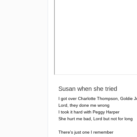
Susan
when
she
tried
I
got
over
Charlotte
Thompson
,
Goldie
J
Lord
,
they
done
me
wrong
I
took
it
hard
with
Peggy
Harper
She
hurt
me
bad
,
Lord
but
not
for
long
There's
just
one
I
remember