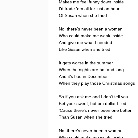
Makes
me
feel
funny
down
inside
I'd
trade
'
em
all
for
just
an
hour
Of
Susan
when
she
tried
No
,
there's
never
been
a
woman
Who
could
make
me
weak
inside
And
give
me
what
I
needed
Like
Susan
when
she
tried
It
gets
worse
in
the
summer
When
the
nights
are
hot
and
long
And
it's
bad
in
December
When
they
play
those
Christmas
songs
So
if
you
ask
me
and
I
don't
tell
you
Bet
your
sweet
,
bottom
dollar
I
lied
'
Cause
there's
never
been
one
better
Than
Susan
when
she
tried
No
,
there's
never
been
a
woman
Who
could
make
me
weak
inside