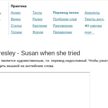
Практика
ь
Аудио
Тесты
Перевод песен
Анекдоты
ь
Видео
Радио
Подборки слов
Тексты англ.
Статьи
Картинки
Разговорник
озвучка
Топики
Форум
Переводчик
еще...
resley
-
Susan
when
she
tried
 является художественным, т.е. перевод недословный. Чтобы узнат
ить мышкой на английские слова.