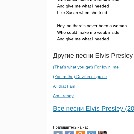
And
give
me
what
I
needed
Like
Susan
when
she
tried
Hey
,
no
there's
never
been
a
woman
Who
could
make
me
weak
inside
And
give
me
what
I
needed
Другие песни
Elvis
Presley
(That's what you get) For lovin' me
(You're the) Devil in disguise
All that I am
Am I ready
Все песни Elvis Presley (20
Подпишитесь на нас: