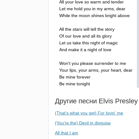
All
your
love
so
warm
and
tender
Let
me
hold
you
in
my
arms
,
dear
While
the
moon
shines
bright
above
All
the
stars
will
tell
the
story
Of
our
love
and
all
its
glory
Let
us
take
this
night
of
magic
And
make
it
a
night
of
love
Won't
you
please
surrender
to
me
Your
lips
,
your
arms
,
your
heart
,
dear
Be
mine
forever
Be
mine
tonight
Другие песни
Elvis
Presley
(That's what you get) For lovin' me
(You're the) Devil in disguise
All that I am