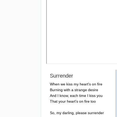
Surrender
When
we
kiss
my
heart's
on
fire
Burning
with
a
strange
desire
And
I
know
,
each
time
I
kiss
you
That
your
heart's
on
fire
too
So
,
my
darling
,
please
surrender