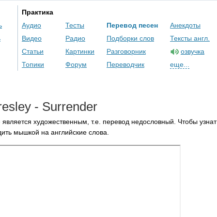
Практика
ь
Аудио
Тесты
Перевод песен
Анекдоты
ь
Видео
Радио
Подборки слов
Тексты англ.
Статьи
Картинки
Разговорник
озвучка
Топики
Форум
Переводчик
еще...
resley
-
Surrender
 является художественным, т.е. перевод недословный. Чтобы узнат
ить мышкой на английские слова.