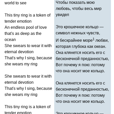
Чтобы показать мою
world
to
see
любовь, чтобы весь мир
увидел
This
tiny
ring
is
a
token
of
tender
emotion
Это крошечное кольцо —
An
endless
pool
of
love
символ нежных чувств,
that's
as
deep
as
the
1
ocean
И бескрайнее море
любви,
She
swears
to
wear
it
with
которая глубока как океан.
eternal
devotion
Она клянется носить его с
That's
why
I
sing
,
because
бесконечной преданностью,
she
wears
my
ring
Вот почему я пою: потому
что она носит мое кольцо.
She
swears
to
wear
it
with
eternal
devotion
Она клянется носить его с
That's
why
I
sing
,
because
бесконечной преданностью,
she
wears
my
ring
Вот почему я пою: потому
что она носит мое кольцо.
This
tiny
ring
is
a
token
of
tender
emotion
Это крошечное кольцо —