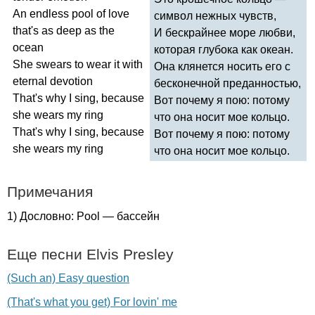
An
endless
pool
of
love
символ нежных чувств,
that's
as
deep
as
the
И бескрайнее море любви,
ocean
которая глубока как океан.
She
swears
to
wear
it
with
Она клянется носить его с
eternal
devotion
бесконечной преданностью,
That's
why
I
sing
,
because
Вот почему я пою: потому
she
wears
my
ring
что она носит мое кольцо.
That's
why
I
sing
,
because
Вот почему я пою: потому
she
wears
my
ring
что она носит мое кольцо.
Примечания
1) Дословно:
Pool
— бассейн
Еще песни
Elvis
Presley
(Such an) Easy question
(That's what you get) For lovin' me