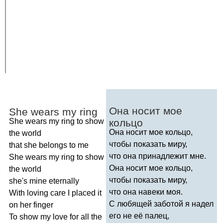
Она носит мое
She
wears
my
ring
She
wears
my
ring
to
show
кольцо
Она носит мое кольцо,
the
world
чтобы показать миру,
that
she
belongs
to
me
что она принадлежит мне.
She
wears
my
ring
to
show
Она носит мое кольцо,
the
world
чтобы показать миру,
she's
mine
eternally
что она навеки моя.
With
loving
care
I
placed
it
С любящей заботой я надел
on
her
finger
его не её палец,
To
show
my
love
for
all
the