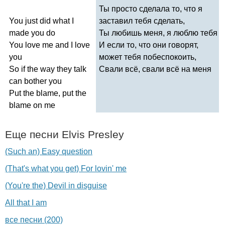
Ты просто сделала то, что я
You
just
did
what
I
заставил тебя сделать,
made
you
do
Ты любишь меня, я люблю тебя
You
love
me
and
I
love
И если то, что они говорят,
you
может тебя побеспокоить,
So
if
the
way
they
talk
Свали всё, свали всё на меня
can
bother
you
Put
the
blame
,
put
the
blame
on
me
Еще песни
Elvis
Presley
(Such an) Easy question
(That's what you get) For lovin' me
(You're the) Devil in disguise
All that I am
все песни (200)