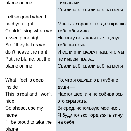
blame
on
me
сильными,
Свали всё, свали всё на меня
Felt
so
good
when
I
held
you
tight
Мне так хорошо, когда я крепко
Couldn't
stop
when
we
тебя обнимаю,
kissed
goodnight
Не могу остановиться, целуя
So
if
they
tell
us
we
тебя на ночь.
don't
heave
the
right
И если они скажут нам, что мы
Put
the
blame
,
put
the
не имеем права,
blame
on
me
Свали всё, свали всё на меня
What
I
feel
is
deep
То, что я ощущаю в глубине
inside
души —
This
is
real
and
I
won't
Настоящее, и я не собираюсь
hide
это скрывать.
Go
ahead
,
use
my
Вперед, использую мое имя,
name
Я буду только горд взять вину
I'll
be
proud
to
take
the
на себя
blame