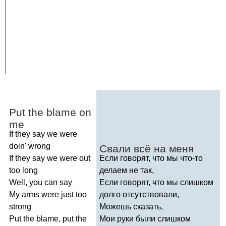
Put
the
blame
on
me
If
they
say
we
were
doin'
wrong
Свали всё на меня
If
they
say
we
were
out
Если говорят, что мы что-то
too
long
делаем не так,
Well
,
you
can
say
Если говорят, что мы слишком
My
arms
were
just
too
долго отсутствовали,
strong
Можешь сказать,
Put
the
blame
,
put
the
Мои руки были слишком