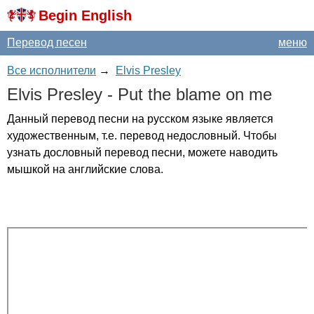
Begin English
Перевод песен
меню
Все исполнители
→
Elvis Presley
Elvis
Presley
-
Put
the
blame
on
me
Данный перевод песни на русском языке является
художественным, т.е. перевод недословный. Чтобы
узнать дословный перевод песни, можете наводить
мышкой на английские слова.