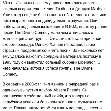
80-х гг. Изначально к нему присоединились два его
школьных приятеля – Кевин Трэйнор и Джордж МакКул.
У них тогда ещё не было своего собственного стиля или
ярко выраженного индивидуального звучания. Они
работали под сильным влиянием
R
.
E
.
M
., поэтому ранние
песни
The
Divine
Comedy
мало чем отличались от
композиций этой группы. Отчасти это стало причиной
скорого распада. Однако Хэннон не оставил свою
страсть и продолжил сочинять песни. За несколько лет
ему удалось накопить солидный материал, поэтому в
1993 году он выпустил сольный сборник
Liberation
. С
него началась история успеха группы
The
Divine
Comedy
.
В середине 2000-х гг. Нил Хэннон в очередной раз в
одиночку выпустил альбом
Absent
Friends
. Он
организовал собственный лейбл, что говорит о
серьёзном успехе и большом влияние в музыкальном
мире. Поклонникам остаётся ждать переводы песен и