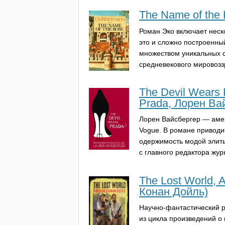
The Name of the
Роман Эко включает неск
это и сложно построенный
множеством уникальных 
средневекового мировозз
The Devil Wears 
Prada, Лорен Ва
Лорен Вайсбергер — амер
Vogue
. В романе приводи
одержимость модой элиты 
с главного редактора жу
The Lost World, 
Конан Дойль)
Научно-фантастический р
из цикла произведений о