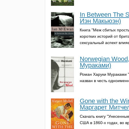
In Between The 
Иэн Макьюэн)
Книга "Меж сбитых прост
коротких историй от брит
сексуальный аспект влияе
Norwegian Wood,
Мураками)
Роман Харуки Мураками "
назван в честь одноимен
Gone with the Wi
Маргарет Митче
Скачать книгу "Унесенны
США в 1860-х годах, во 