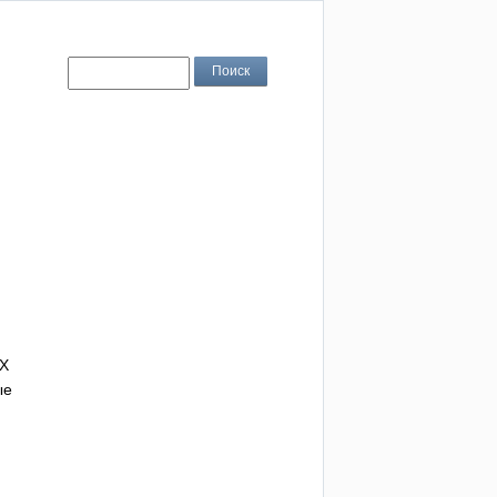
IX
ые