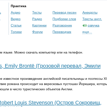
Практика
ь
Аудио
Тесты
Перевод песен
Анекдоты
ь
Видео
Радио
Подборки слов
Тексты англ.
Статьи
Картинки
Разговорник
озвучка
Топики
Форум
Переводчик
еще...
ом языке. Можно скачать компьютер или на телефон.
s, Emily Brontë (Грозовой перевал, Эмили
мое известное произведение английской писательницы и поэтессы
X
твие романа происходит на вересковых пустошах Йоркшира, котор
ошли в число туристических объектов Англии.
 Robert Louis Stevenson (Остров Сокровищ,