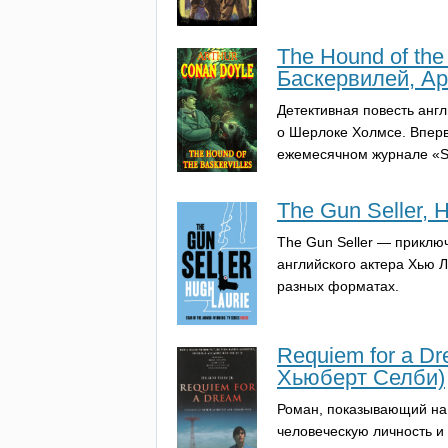
The Hound of the
Баскервилей, А
Детективная повесть англ
о Шерлоке Холмсе. Впервы
ежемесячном журнале «
S
The Gun Seller, 
The
Gun
Seller
— приключе
английского актера Хью Л
разных форматах.
Requiem for a Dr
Хьюберт Селби)
Роман, показывающий на
человеческую личность и