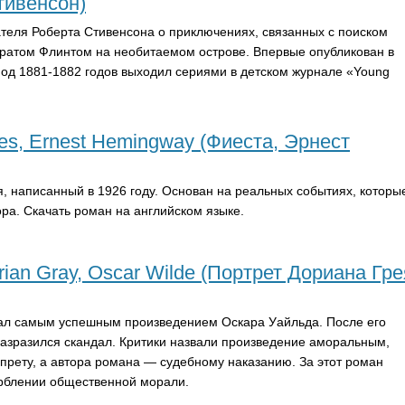
тивенсон)
теля Роберта Стивенсона о приключениях, связанных с поиском
ратом Флинтом на необитаемом острове. Впервые опубликован в
риод 1881-1882 годов выходил сериями в детском журнале «
Young
ses, Ernest Hemingway (Фиеста, Эрнест
, написанный в 1926 году. Основан на реальных событиях, которы
ра. Скачать роман на английском языке.
orian Gray, Oscar Wilde (Портрет Дориана Гре
тал самым успешным произведением Оскара Уайльда. После его
разразился скандал. Критики назвали произведение аморальным,
апрету, а автора романа — судебному наказанию. За этот роман
орблении общественной морали.