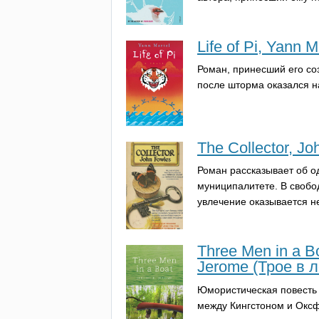
Life of Pi, Yann
Роман, принесший его со
после шторма оказался н
The Collector, J
Роман рассказывает об о
муниципалитете. В свобо
увлечение оказывается н
Three Men in a Bo
Jerome (Трое в 
Юмористическая повесть 
между Кингстоном и Окс