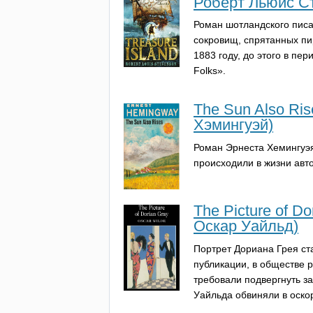
Роберт Льюис С
Роман шотландского писа
сокровищ, спрятанных пи
1883 году, до этого в пе
Folks
».
The Sun Also Ri
Хэмингуэй)
Роман Эрнеста Хемингуэя
происходили в жизни авто
The Picture of D
Оскар Уайльд)
Портрет Дориана Грея с
публикации, в обществе 
требовали подвергнуть з
Уайльда обвиняли в оск