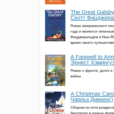
The Great Gatsby
Скотт Фицджера
Роман американского пис
года и является типичны
Фицджеральдом в Нью-Йор
время своего путешестви
A Farewell to Ar
Эрнест Хэмингуэ
Роман о фронте, долге и
войны
A Christmas Caro
Чарльз Диккенс)
Сборник из пяти рождеств
бесплатно в разных форм