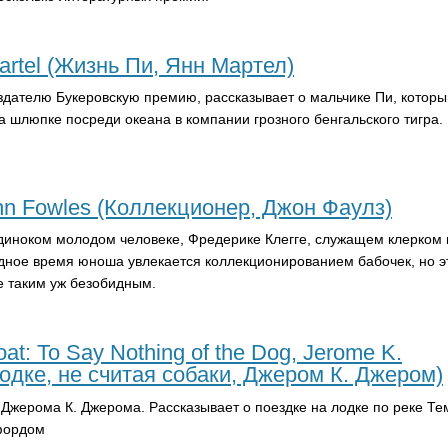
 Martel (Жизнь Пи, Янн Мартел)
здателю Букеровскую премию, рассказывает о мальчике Пи, которы
а шлюпке посреди океана в компании грозного бенгальского тигра.
ohn Fowles (Коллекционер, Джон Фаулз)
диноком молодом человеке, Фредерике Клегге, служащем клерком 
дное время юноша увлекается коллекционированием бабочек, но э
е таким уж безобидным.
at: To Say Nothing of the Dog, Jerome K.
лодке, не считая собаки, Джером К. Джером)
Джерома К. Джерома. Рассказывает о поездке на лодке по реке Те
фордом