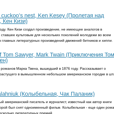
e cuckoo’s nest, Ken Kesey (Пролетая над
, Кен Кизи)
году. Кен Кизи создал произведение, не имеющее аналогов в
 ставшее культовым для нескольких поколений молодежи во всем
з главных литературных произведений движений битников и хиппи.
of Tom Sawyer, Mark Twain (Приключения То
ен)
 романов Марка Твена, вышедший в 1876 году. Рассказывает о
 растущего в вымышленном небольшом американском городке в шт
alahniuk (Колыбельная, Чак Паланик)
й американский писатель и журналист, известный как автор книги
оторой был снят одноименный фильм. Колыбельная - еще один ром
есколько литературных премий.