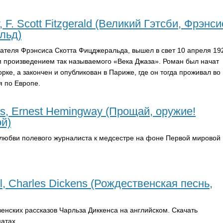
, F. Scott Fitzgerald (Великий Гэтсби, Фрэнси
льд)
ателя Фрэнсиса Скотта Фицджеральда, вышел в свет 10 апреля 19
м произведением так называемого «Века Джаза». Роман был начат
ке, а закончен и опубликован в Париже, где он тогда проживал во
я по Европе.
ms, Ernest Hemingway (Прощай, оружие!
й)
 любви полевого журналиста к медсестре на фоне Первой мировой
l, Charles Dickens (Рождественская песнь,
енских рассказов Чарльза Диккенса на английском. Скачать
атах.