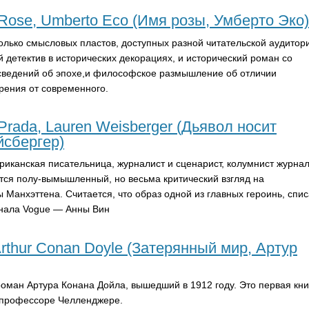
 Rose, Umberto Eco (Имя розы, Умберто Эко)
олько смысловых пластов, доступных разной читательской аудитор
 детектив в исторических декорациях, и исторический роман со
сведений об эпохе,и философское размышление об отличии
рения от современного.
Prada, Lauren Weisberger (Дьявол носит
йсбергер)
иканская писательница, журналист и сценарист, колумнист журна
тся полу-вымышленный, но весьма критический взгляд на
Манхэттена. Считается, что образ одной из главных героинь, спи
рнала
Vogue
— Анны Вин
Arthur Conan Doyle (Затерянный мир, Артур
оман Артура Конана Дойла, вышедший в 1912 году. Это первая кни
 профессоре Челленджере.