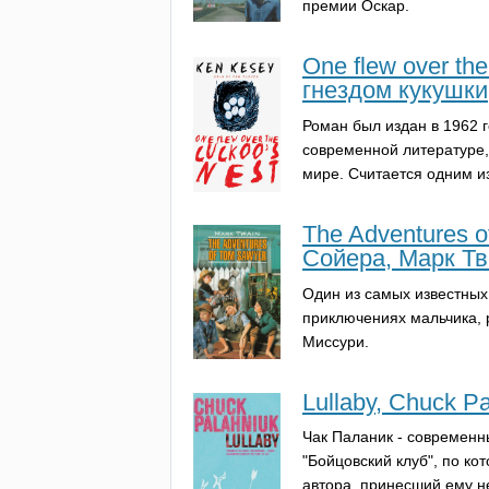
премии Оскар.
Оne flew over th
гнездом кукушки
Роман был издан в 1962 
современной литературе,
мире. Считается одним и
The Adventures 
Сойера, Марк Тв
Один из самых известных
приключениях мальчика,
Миссури.
Lullaby, Chuck P
Чак Паланик - современны
"Бойцовский клуб", по к
автора, принесший ему н