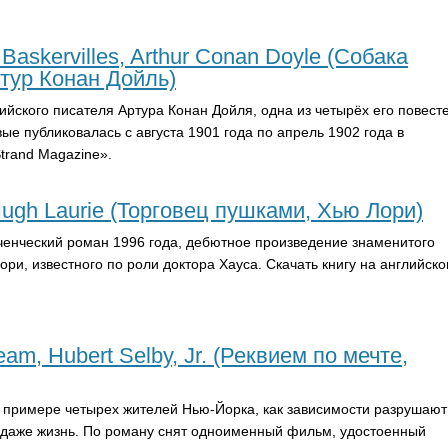
 Baskervilles, Arthur Conan Doyle (Собака
ртур Конан Дойль)
ийского писателя Артура Конан Дойля, одна из четырёх его повест
е публиковалась с августа 1901 года по апрель 1902 года в
trand
Magazine
».
Hugh Laurie (Торговец пушками, Хью Лори)
нческий роман 1996 года, дебютное произведение знаменитого
ори, известного по роли доктора Хауса. Скачать книгу на английско
eam, Hubert Selby, Jr. (Реквием по мечте,
 примере четырех жителей Нью-Йорка, как зависимости разрушают
 даже жизнь. По роману снят одноименный фильм, удостоенный