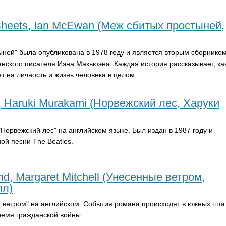
Sheets, Ian McEwan (Меж сбитых простыней,
ыней" была опубликована в 1978 году и является вторым сборнико
анского писателя Иэна Макьюэна. Каждая история рассказывает, ка
т на личность и жизнь человека в целом.
 Haruki Murakami (Норвежский лес, Харуки
Норвежский лес" на английском языке. Был издан в 1987 году и
ной песни
The
Beatles
.
nd, Margaret Mitchell (Унесенные ветром,
лл)
е ветром" на английском. События романа происходят в южных шта
время гражданской войны.