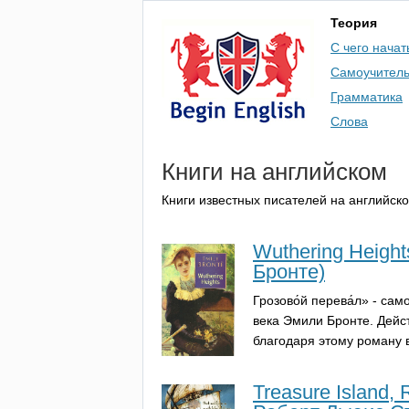
Теория
С чего начат
Самоучител
Грамматика
Слова
Книги на английском
Книги известных писателей на английск
Wuthering Height
Бронте)
Грозово́й перева́л» - са
века Эмили Бронте. Дейс
благодаря этому роману в
Treasure Island,