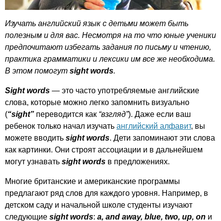
Изучать английский язык с детьми может быть
полезным и для вас. Несмотря на то что юные ученики
предпочитают избегать задания по письму и чтению,
практика грамматики и лексики им все же необходима.
В этом помогут
sight
words
.
Sight
words
— это часто употребляемые английские
слова, которые можно легко запомнить визуально
(
“
sight
”
переводится как
“взгляд”
). Даже если ваш
ребенок только начал изучать
английский алфавит
, вы
можете вводить
sight
words
. Дети запоминают эти слова
как картинки. Они строят ассоциации и в дальнейшем
могут узнавать
sight
words
в предложениях.
Многие британские и американские программы
предлагают ряд слов для каждого уровня. Например, в
детском саду и начальной школе студенты изучают
следующие
sight
words
:
a
,
and
away
,
blue
,
two
,
up
,
on
и