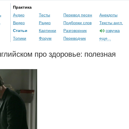
Практика
ь
Аудио
Тесты
Перевод песен
Анекдоты
ь
Видео
Радио
Подборки слов
Тексты англ.
Статьи
Картинки
Разговорник
озвучка
Топики
Форум
Переводчик
еще...
глийском про здоровье: полезная