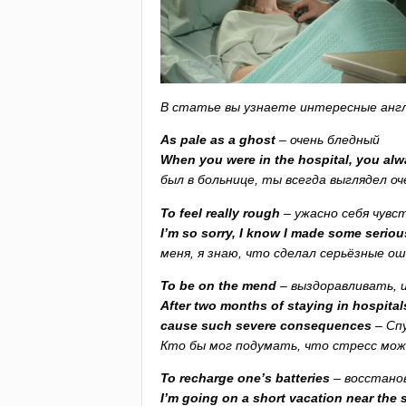
В статье вы узнаете интересные англ
As
pale
as
a
ghost
– очень бледный
When
you
were
in
the
hospital
,
you
alw
был в больнице, ты всегда выглядел оч
To
feel
really
rough
– ужасно себя чувс
I
’
m
so
sorry
,
I
know
I
made
some
seriou
меня, я знаю, что сделал серьёзные о
To
be
on
the
mend
– выздоравливать, 
After
two
months
of
staying
in
hospital
cause
such
severe
consequences
– Сп
Кто бы мог подумать, что стресс мож
To
recharge
one
’
s
batteries
– восстано
I
’
m
going
on
a
short
vacation
near
the