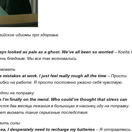
ийские идиомы про здоровье.
ays
looked
as
pale
as
a
ghost
.
We
’
ve
all
been
so
worried
– Когда
ень бледным. Мы все так волновались.
твовать
s
mistakes
at
work
.
I
just
feel
really
rough
all
the
time
– Прости
шибки на работе. Я просто постоянно ужасно себя чувствую.
идти на поправку
s
I
’
m
finally
on
the
mend
.
Who
could
’
ve
thought
that
stress
can
устя два месяца лежания в больницах я наконец иду на поправку.
ет вызвать такие серьезные последствия.
вить силы
sea
,
I
desperately
need
to
recharge
my
batteries
– Я отправляюсь 