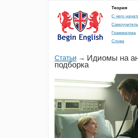
Теория
С чего начат
Самоучител
Грамматика
Слова
Идиомы на ан
Статьи
→
подборка