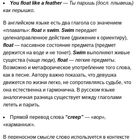
You
float
like
a
feather
— Ты паришь (досл. плывешь)
как перышко.
В английском языке есть два глагола со значением
«плавать»
:
float
и
swim
.
Swim
передает
целенаправленное действие (движение к ориентиру),
float
— пассивное состояние предмета (предмет
держится на воде и не тонет).
Swim
выполняют живые
существа (чаще люди),
float
— легкие предметы.
Возможно и метафорическое употребление того слова,
как в песне. Автору важно показать, что девушка
движется по жизни легко, не сопротивляясь судьбе, что
она естественна и гармонична. В русском языке
аналогичная разница существует между глаголами
лететь и парить.
Прямой перевод слова
“
creep
”
—
«вор»,
«карманник».
В переносном смысле слово используется в контексте