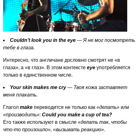
Couldn't
look
you
in
the
eye
— Я не мог посмотреть
тебе в глаза.
Интересно, что англичане дословно смотрят не «в
глаза», а «в глаз». В этом контексте
eye
употребляется
только в единственном числе.
Your
skin
makes
me
cry
— Твоя кожа заставляет
меня плакать.
Глагол
make
переводится не только как
«делать»
или
«производить»
:
Could
you
make
a
cup
of
tea
?
Его также используют в смысле
«делать так, чтобы
что-то произошло», «вызывать реакцию»
.