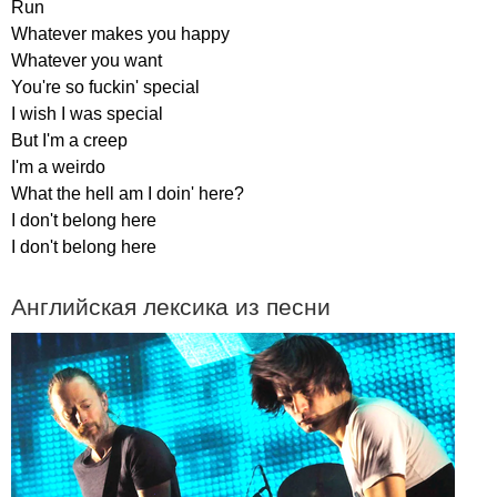
Run
Whatever
makes
you
happy
Whatever
you
want
You're
so
fuckin'
special
I
wish
I
was
special
But
I'm
a
creep
I'm
a
weirdo
What
the
hell
am
I
doin'
here
?
I
don't
belong
here
I
don't
belong
here
Английская лексика из песни