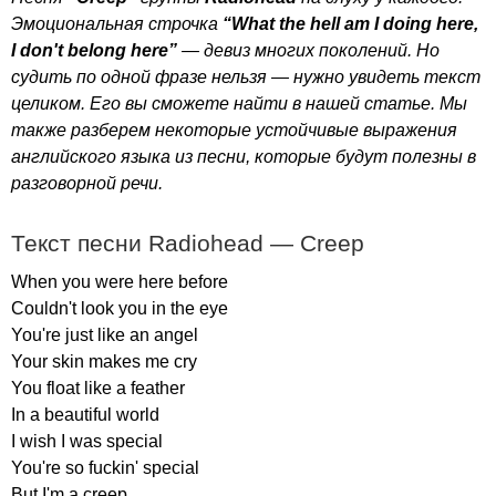
Эмоциональная строчка
“
What
the
hell
am
I
doing
here
,
I
don't
belong
here
”
— девиз многих поколений. Но
судить по одной фразе нельзя — нужно увидеть текст
целиком. Его вы сможете найти в нашей статье. Мы
также разберем некоторые устойчивые выражения
английского языка из песни, которые будут полезны в
разговорной речи.
Текст песни
Radiohead
—
Creep
When
you
were
here
before
Couldn't
look
you
in
the
eye
You're
just
like
an
angel
Your
skin
makes
me
cry
You
float
like
a
feather
In
a
beautiful
world
I
wish
I
was
special
You're
so
fuckin'
special
But
I'm
a
creep