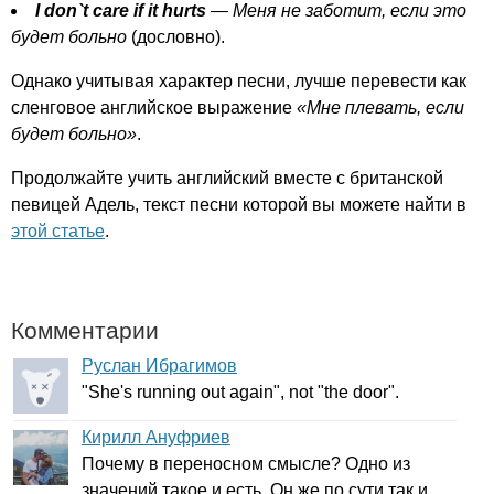
I
don
`
t
care
if
it
hurts
— Меня не заботит, если это
будет больно
(дословно).
Однако учитывая характер песни, лучше перевести как
сленговое английское выражение
«Мне плевать, если
будет больно»
.
Продолжайте учить английский вместе с британской
певицей Адель, текст песни которой вы можете найти в
этой статье
.
Комментарии
Руслан Ибрагимов
"
She's
running
out
again
",
not
"
the
door
".
Кирилл Ануфриев
Почему в переносном смысле? Одно из
значений такое и есть. Он же по сути так и