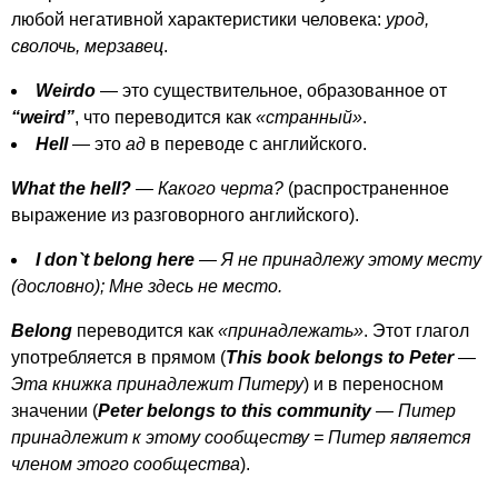
любой негативной характеристики человека:
урод,
сволочь, мерзавец
.
Weirdo
— это существительное, образованное от
“
weird
”
, что переводится как
«странный»
.
Hell
— это
ад
в переводе с английского.
What
the
hell
?
— Какого черта?
(распространенное
выражение из разговорного английского).
I
don
`
t
belong
here
— Я не принадлежу этому месту
(дословно); Мне здесь не место.
Belong
переводится как
«принадлежать»
. Этот глагол
употребляется в прямом (
This
book
belongs
to
Peter
—
Эта книжка принадлежит Питеру
) и в переносном
значении (
Peter
belongs
to
this
community
— Питер
принадлежит к этому сообществу = Питер является
членом этого сообщества
).