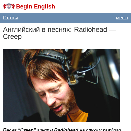
Begin English
Статьи
меню
Английский в песнях:
Radiohead
—
Creep
Песня
“
Creep
”
группы
Radiohead
на слуху у каждого.