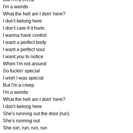
I'm
a
weirdo
What
the
hell
am
I
doin'
here
?
I
don't
belong
here
I
don't
care
if
it
hurts
I
wanna
have
control
I
want
a
perfect
body
I
want
a
perfect
soul
I
want
you
to
notice
When
I'm
not
around
So
fuckin'
special
I
wish
I
was
special
But
I'm
a
creep
I'm
a
weirdo
What
the
hell
am
I
doin'
here
?
I
don't
belong
here
She's
running
out
the
door
(
run
)
She's
running
out
She
run
,
run
,
run
,
run