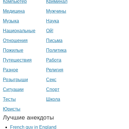
Компьютер
Криминал
Медицина
Мужчины
Музыка
Наука
Национальные
Ой!
Отношения
Письма
Пожилые
Политика
Путешествия
Работа
Разное
Религия
Розыгрыши
Секс
Ситуации
Спорт
Тесты
Школа
Юристы
Лучшие анекдоты
French guy in England